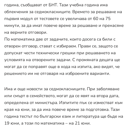
година, съобщават от БНТ. Тази учебна година има
облекчения за седмокласниците. Времето за решаване на
първия модул от тестовете се увеличава от 60 на 75
минути, за да имат повече време за решаване и пренасяне
на верните отговори.
По математика две от задачите, които досега са били с
отворен отговор, стават с избираем. Прави се, защото се
допускат чести технически грешки при решаването на
условията на отворените задачи. С промяната децата ще
могат да се поправят още в хода на изпита, ако видят, че
решението им не отговаря на изброените варианти.
Има и още новости за седмокласниците. При заболяване
или смърт в семейството, могат да се явят на втора дата,
определена от министъра. Изпитите пък се изместват към
края на юни, за да има повече време за подготовка. Тази
година тестът по български език и литература ще бъде на
19 юни, а този по математика – на 21 юни.