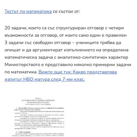
Тестът по математика
се състои от:
20 задачи, които са със структуриран отговор с четири
възможности за отговор, от които само един е правилен
3 задачи със свободен отговор – учениците трябва да
опишат и да аргументират изпълнението на определена
математическа задача с аналитико-синтетичен характер
Министерството е представило няколко примерни задачи
по математика.
Вижте още тук: Какво представлява
изпитът НВО матура след 7-ми клас.