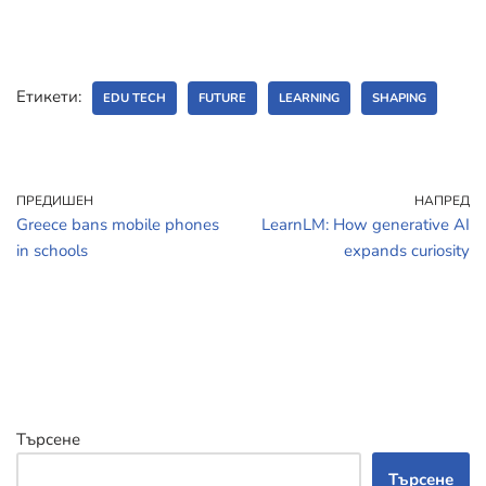
Етикети:
EDU TECH
FUTURE
LEARNING
SHAPING
ПРЕДИШЕН
НАПРЕД
Greece bans mobile phones
LearnLM: How generative AI
in schools
expands curiosity
Търсене
Търсене