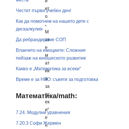
и
ет
Честит първи учебен ден!
о
Как да помогнем на нашето дете с
„
дискалкулия
М
Да ребрандираме СОП
ат
е
Влакчето на емоциите: Сложния
м
пейзаж на юношеското развитие
ат
Какво е „Математика за всеки“
ик
а
Време е за НВО: съвети за подготовка
за
вс
Математика/math:
ек
и“
7.24. Модулни уравнения
е
7.20.3 Софи Жермен
н