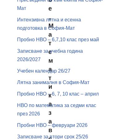
е
Мат
„
Интензивна лятна и есенна
М
подготовка в София-Мат
а
Пробно НВО – 6,7,10 клас през май
т
Записване за учебна година
е
2026/2027
м
а
Учебен календар 26/27
т
Лятна занималня в София-Мат
и
Пробно НВО – 6, 7, 10 клас – април
к
а
НВО по математика за седми клас
з
през 2026
а
Пробни НВО – февруари 2026
в
Записване за втори срок 25/26
с