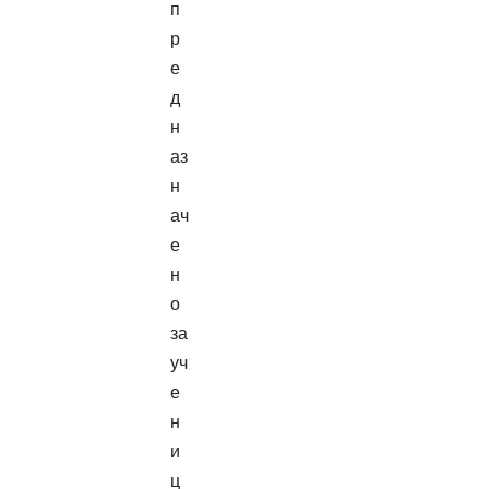
п
р
е
д
н
аз
н
ач
е
н
о
за
уч
е
н
и
ц