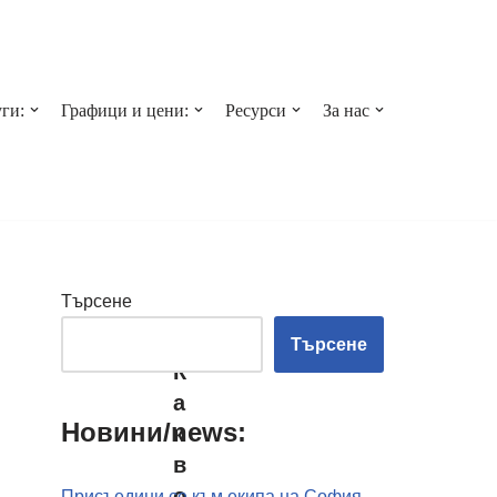
ги:
Графици и цени:
Ресурси
За нас
Търсене
Търсене
К
а
Новини/news:
к
в
о
Присъедини се към екипа на София-