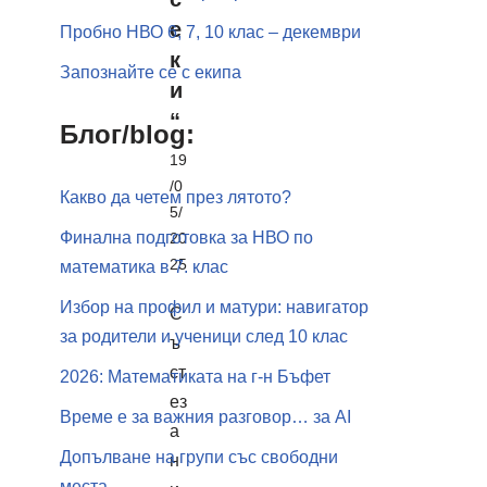
е
Пробно НВО 6, 7, 10 клас – декември
к
Запознайте се с екипа
и
“
Блог/blog:
19
/0
Какво да четем през лятото?
5/
Финална подготовка за НВО по
20
25
математика в 7. клас
Избор на профил и матури: навигатор
С
за родители и ученици след 10 клас
ъ
ст
2026: Математиката на г-н Бъфет
ез
Време е за важния разговор… за АI
а
Допълване на групи със свободни
н
места