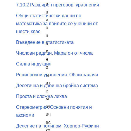
а
7.10.2 Разширен преговор: уравнения
ц
Общи статистически данни по
и
математика за явилите се ученици от
о
шести клас
н
Въведение в статистиката
а
л
Числови редици. Маратон от числа
н
Силна индукция
о
Реципрочни уравнения. Общи задачи
м
ат
Десетична и двоична бройна система
е
Проста и сложна лихва
м
ат
Стереометрия: Основни понятия и
ич
аксиоми
ес
Деление на полином. Хорнер-Руфини
ко