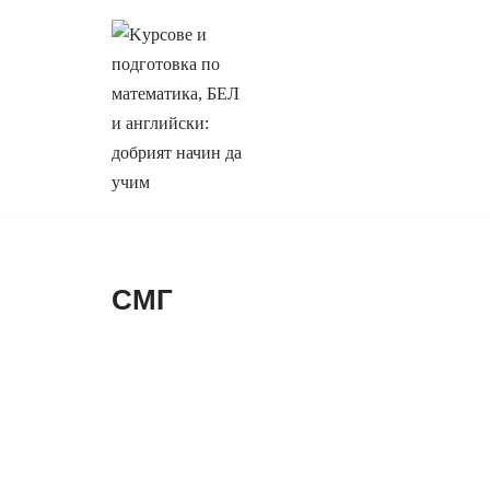
Продължете
към
съдържанието
СМГ