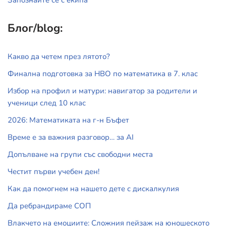
Запознайте се с екипа
Блог/blog:
Какво да четем през лятото?
Финална подготовка за НВО по математика в 7. клас
Избор на профил и матури: навигатор за родители и
ученици след 10 клас
2026: Математиката на г-н Бъфет
Време е за важния разговор… за АI
Допълване на групи със свободни места
Честит първи учебен ден!
Как да помогнем на нашето дете с дискалкулия
Да ребрандираме СОП
Влакчето на емоциите: Сложния пейзаж на юношеското