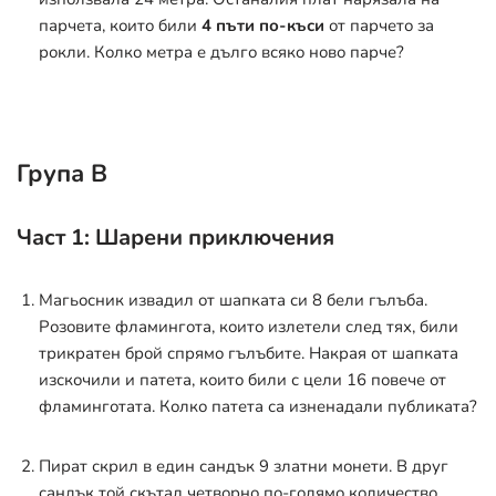
парчета, които били
4 пъти по-къси
от парчето за
рокли. Колко метра е дълго всяко ново парче?
Група В
Част 1: Шарени приключения
Магьосник извадил от шапката си 8 бели гълъба.
Розовите фламингота, които излетели след тях, били
трикратен брой спрямо гълъбите. Накрая от шапката
изскочили и патета, които били с цели 16 повече от
фламинготата. Колко патета са изненадали публиката?
Пират скрил в един сандък 9 златни монети. В друг
сандък той скътал четворно по-голямо количество