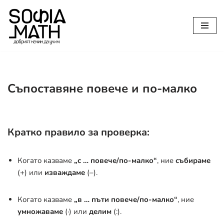
Продължете
към
съдържанието
Съпоставяне повече и по-малко
Кратко правило за проверка:
Когато казваме
„с … повече/по-малко“
, ние
събираме
(+) или
изваждаме
(–).
Когато казваме
„в … пъти повече/по-малко“
, ние
умножаваме
(·) или
делим
(:).