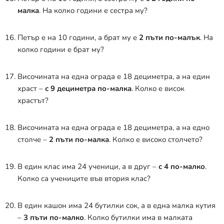
малка
. На колко години е сестра му?
Петър е на 10 години, а брат му е
2 пъти по-малък
. На
колко години е брат му?
Височината на една ограда е 18 дециметра, а на един
храст –
с 9 дециметра по-малка
. Колко е висок
храстът?
Височината на една ограда е 18 дециметра, а на едно
столче –
2 пъти по-малка
. Колко е високо столчето?
В един клас има 24 ученици, а в друг –
с 4 по-малко
.
Колко са учениците във втория клас?
В един кашон има 24 бутилки сок, а в една малка кутия
–
3 пъти по-малко
. Колко бутилки има в малката