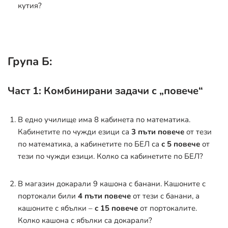
кутия?
Група Б:
Част 1: Комбинирани задачи с „повече“
В едно училище има 8 кабинета по математика.
Кабинетите по чужди езици са
3 пъти повече
от тези
по математика, а кабинетите по БЕЛ са
с 5 повече
от
тези по чужди езици. Колко са кабинетите по БЕЛ?
В магазин докарали 9 кашона с банани. Кашоните с
портокали били
4 пъти повече
от тези с банани, а
кашоните с ябълки –
с 15 повече
от портокалите.
Колко кашона с ябълки са докарали?