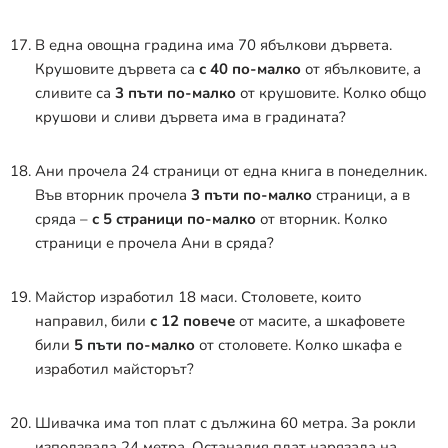
В една овощна градина има 70 ябълкови дървета.
Крушовите дървета са
с 40 по-малко
от ябълковите, а
сливите са
3 пъти по-малко
от крушовите. Колко общо
крушови и сливи дървета има в градината?
Ани прочела 24 страници от една книга в понеделник.
Във вторник прочела
3 пъти по-малко
страници, а в
сряда –
с 5 страници по-малко
от вторник. Колко
страници е прочела Ани в сряда?
Майстор изработил 18 маси. Столовете, които
направил, били
с 12 повече
от масите, а шкафовете
били
5 пъти по-малко
от столовете. Колко шкафа е
изработил майсторът?
Шивачка има топ плат с дължина 60 метра. За рокли
използвала 24 метра. Останалия плат нарязала на