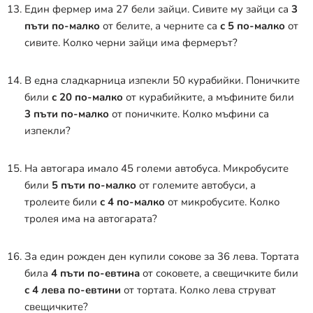
Един фермер има 27 бели зайци. Сивите му зайци са
3
пъти по-малко
от белите, а черните са
с 5 по-малко
от
сивите. Колко черни зайци има фермерът?
В една сладкарница изпекли 50 курабийки. Поничките
били
с 20 по-малко
от курабийките, а мъфините били
3 пъти по-малко
от поничките. Колко мъфини са
изпекли?
На автогара имало 45 големи автобуса. Микробусите
били
5 пъти по-малко
от големите автобуси, а
тролеите били
с 4 по-малко
от микробусите. Колко
тролея има на автогарата?
За един рожден ден купили сокове за 36 лева. Тортата
била
4 пъти по-евтина
от соковете, а свещичките били
с 4 лева по-евтини
от тортата. Колко лева струват
свещичките?