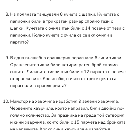
На поляната танцували 8 кучета с шапки. Кучетата с
папионки били в трикратен размер спрямо тези с
шапки. Кучетата с очила пък били с 14 повече от тези с
папионки. Колко кучета с очила са се включили в
партито?
В една вълшебна оранжерия пораснали 6 сини тикви.
Оранжевите тикви били четирикратен брой спрямо
сините. Лилавите тикви пък били с 12 парчета в повече
от оранжевите. Колко общо тикви от трите цвята са
пораснали в оранжерията?
Майстор на хвърчила изработил 9 зелени хвърчила.
Червените хвърчила, които направил, били двойно по-
голямо количество. За празника на града той сътворил
и сини хвърчила, които били с 15 парчета над бройката
на червените. Колко сини хвърчила е изработил