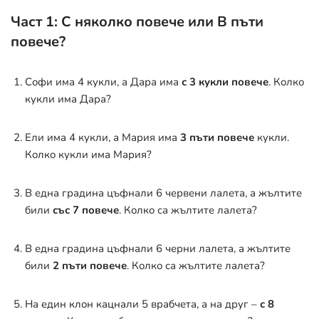
Част 1: С няколко повече или В пъти
повече?
Софи има 4 кукли, а Дара има
с 3 кукли повече
. Колко
кукли има Дара?
Ели има 4 кукли, а Мария има
3 пъти повече
кукли.
Колко кукли има Мария?
В една градина цъфнали 6 червени лалета, а жълтите
били
със 7 повече
. Колко са жълтите лалета?
В една градина цъфнали 6 черни лалета, а жълтите
били
2 пъти повече
. Колко са жълтите лалета?
На един клон кацнали 5 врабчета, а на друг –
с 8