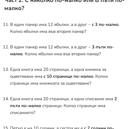
Част 2: С няколко по-малко или В пъти по-
малко?
В един панер има 12 ябълки, а в друг –
с 3 по-малко
.
Колко ябълки има във втория панер?
В един панер има 12 ябълки, а в друг –
3 пъти по-
малко
. Колко ябълки има във втория панер?
Една книга има 20 страници, а една книжка за
оцветяване има
с 10 страници по-малко
. Колко
страници има книжката за оцветяване?
Една книга има 20 страници, а едно списание има
2
пъти по-малко
страници. Колко страници има
списанието?
Петър е на 10 години, а сестра му е
с 2 години по-