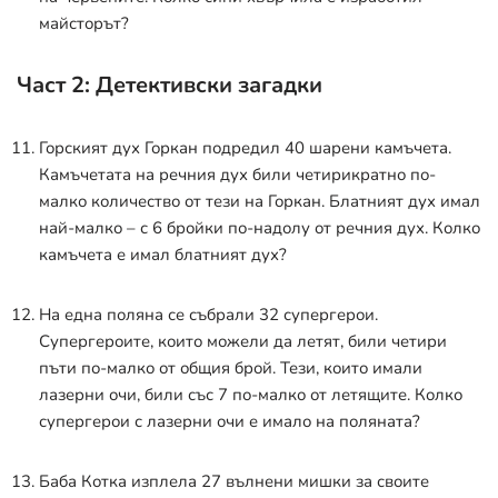
майсторът?
Част 2: Детективски загадки
Горският дух Горкан подредил 40 шарени камъчета.
Камъчетата на речния дух били четирикратно по-
малко количество от тези на Горкан. Блатният дух имал
най-малко – с 6 бройки по-надолу от речния дух. Колко
камъчета е имал блатният дух?
На една поляна се събрали 32 супергерои.
Супергероите, които можели да летят, били четири
пъти по-малко от общия брой. Тези, които имали
лазерни очи, били със 7 по-малко от летящите. Колко
супергерои с лазерни очи е имало на поляната?
Баба Котка изплела 27 вълнени мишки за своите