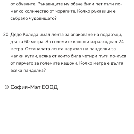
от обувките. Ръкавиците му обаче били пет пъти по-
малко количество от чорапите. Колко ръкавици е
събрало чудовището?
Дядо Коледа имал лента за опаковане на подаръци,
дълга 60 метра. За големите кашони изразходвал 24
метра. Останалата лента нарязал на панделки за
малки кутии, всяка от които била четири пъти по-къса
от парчето за големите кашони. Колко метра е дълга
всяка панделка?
© София-Мат ЕООД