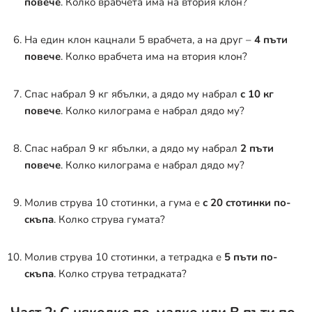
повече
. Колко врабчета има на втория клон?
На един клон кацнали 5 врабчета, а на друг –
4 пъти
повече
. Колко врабчета има на втория клон?
Спас набрал 9 кг ябълки, а дядо му набрал
с 10 кг
повече
. Колко килограма е набрал дядо му?
Спас набрал 9 кг ябълки, а дядо му набрал
2 пъти
повече
. Колко килограма е набрал дядо му?
Молив струва 10 стотинки, а гума е
с 20 стотинки по-
скъпа
. Колко струва гумата?
Молив струва 10 стотинки, а тетрадка е
5 пъти по-
скъпа
. Колко струва тетрадката?