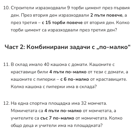
Строители изразходвали 9 торби цимент през първия
ден. През втория ден изразходвали
2 пъти повече
, а
през третия –
с 15 торби повече
от втория ден. Колко
торби цимент са изразходвали през третия ден?
Част 2: Комбинирани задачи с „по-малко“
В склад имало 40 кашона с домати. Кашоните с
краставици били
4 пъти по-малко
от тези с домати, а
кашоните с пиперки –
с 6 по-малко
от краставиците.
Колко кашона с пиперки има в склада?
На една спортна площадка има 32 момчета.
Момичетата са
4 пъти по-малко
от момчетата, а
учителите са
със 7 по-малко
от момичетата. Колко
общо деца и учители има на площадката?