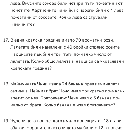
лева. Вкусните сокове били четири пъти по-евтини от
монетите. Хартиените чинийки с черепи били с 4 лева
по-евтини от соковете. Колко лева са стрували
чинийките?
В една кралска градина имало 70 ароматни рози.
Лалетата били намалени с 40 бройки спрямо розите.
Нарцисите пък били три пъти по-малко число от
лалетата. Колко общо лалета и нарциси са украсявали
кралската градина?
Маймунката Чичи изяла 24 банана през изминалата
седмица. Нейният брат Чочо имал трикратно по-малък
апетит от нея. Братовчедът Чече изял с 5 банана по-
малко от брата. Колко банана е изял братовчедът?
Чудовището под леглото имало колекция от 18 стари
обувки. Чорапите в леговището му били с 12 в повече