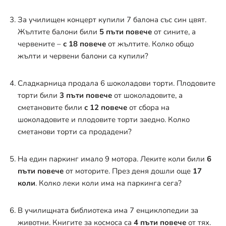
За училищен концерт купили 7 балона със син цвят.
Жълтите балони били
5 пъти повече
от сините, а
червените –
с 18 повече
от жълтите. Колко общо
жълти и червени балони са купили?
Сладкарница продала 6 шоколадови торти. Плодовите
торти били
3 пъти повече
от шоколадовите, а
сметановите били
с 12 повече
от сбора на
шоколадовите и плодовите торти заедно. Колко
сметанови торти са продадени?
На един паркинг имало 9 мотора. Леките коли били
6
пъти повече
от моторите. През деня дошли още
17
коли
. Колко леки коли има на паркинга сега?
В училищната библиотека има 7 енциклопедии за
животни. Книгите за космоса са
4 пъти повече
от тях.