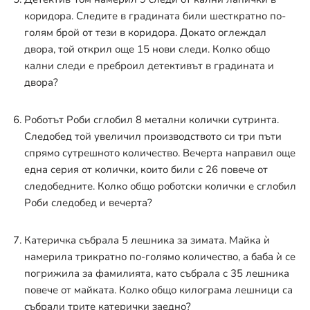
коридора. Следите в градината били шесткратно по-
голям брой от тези в коридора. Докато оглеждал
двора, той открил още 15 нови следи. Колко общо
кални следи е преброил детективът в градината и
двора?
Роботът Роби сглобил 8 метални колички сутринта.
Следобед той увеличил производството си три пъти
спрямо сутрешното количество. Вечерта направил още
една серия от колички, които били с 26 повече от
следобедните. Колко общо роботски колички е сглобил
Роби следобед и вечерта?
Катеричка събрала 5 лешника за зимата. Майка ѝ
намерила трикратно по-голямо количество, а баба ѝ се
погрижила за фамилията, като събрала с 35 лешника
повече от майката. Колко общо килограма лешници са
събрали трите катерички заедно?