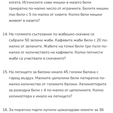
котета. Истинските сиви мишки в мазето били
трикратно по-малко число от играчките. Белите мишки
пък били с 5 по-малко от сивите. Колко бели мишки
живеят в мазето?
На голямото състезание по жабешко скачане се
събрали 50 зелени жаби. Кафявите жаби били с 20 по-
малко от зелените. Жабите на точки били три пъти по-
малко от количеството на кафявите. Колко петнисти
жаби са участвали в скачането?
На летището за балони имало 45 големи балона с
горещ въздух. Малките цепелини били петкратно по-
малко количество от големите балони. Хеликоптерите
за разходка били с 4 по-малко от цепелините. Колко
хеликоптера е имало на летището?
За пиратско парти купили шоколадови монети за 36