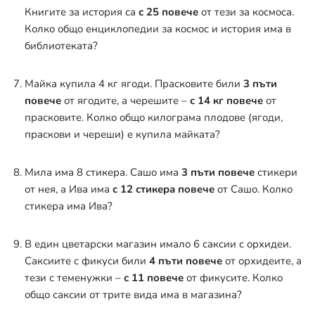
Книгите за история са
с 25 повече
от тези за космоса.
Колко общо енциклопедии за космос и история има в
библиотеката?
Майка купила 4 кг ягоди. Прасковите били
3 пъти
повече
от ягодите, а черешите –
с 14 кг повече
от
прасковите. Колко общо килограма плодове (ягоди,
праскови и череши) е купила майката?
Мила има 8 стикера. Сашо има
3 пъти повече
стикери
от нея, а Ива има
с 12 стикера повече
от Сашо. Колко
стикера има Ива?
В един цветарски магазин имало 6 саксии с орхидеи.
Саксиите с фикуси били
4 пъти повече
от орхидеите, а
тези с теменужки –
с 11 повече
от фикусите. Колко
общо саксии от трите вида има в магазина?