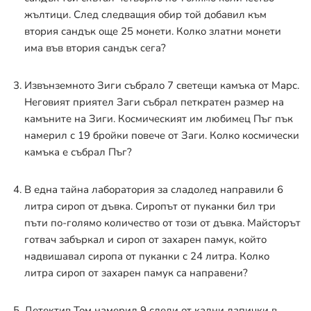
жълтици. След следващия обир той добавил към
втория сандък още 25 монети. Колко златни монети
има във втория сандък сега?
Извънземното Зиги събрало 7 светещи камъка от Марс.
Неговият приятел Заги събрал петкратен размер на
камъните на Зиги. Космическият им любимец Пъг пък
намерил с 19 бройки повече от Заги. Колко космически
камъка е събрал Пъг?
В една тайна лаборатория за сладолед направили 6
литра сироп от дъвка. Сиропът от пуканки бил три
пъти по-голямо количество от този от дъвка. Майсторът
готвач забъркал и сироп от захарен памук, който
надвишавал сиропа от пуканки с 24 литра. Колко
литра сироп от захарен памук са направени?
Детектив Том намерил 9 следи от кални лапички в