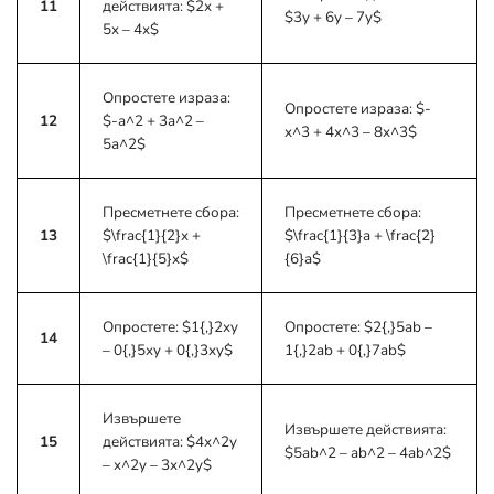
11
действията:
$2x +
$3y + 6y – 7y$
5x – 4x$
Опростете израза:
Опростете израза:
$-
12
$-a^2 + 3a^2 –
x^3 + 4x^3 – 8x^3$
5a^2$
Пресметнете сбора:
Пресметнете сбора:
13
$\frac{1}{2}x +
$\frac{1}{3}a + \frac{2}
\frac{1}{5}x$
{6}a$
Опростете:
$1{,}2xy
Опростете:
$2{,}5ab –
14
– 0{,}5xy + 0{,}3xy$
1{,}2ab + 0{,}7ab$
Извършете
Извършете действията:
15
действията:
$4x^2y
$5ab^2 – ab^2 – 4ab^2$
– x^2y – 3x^2y$