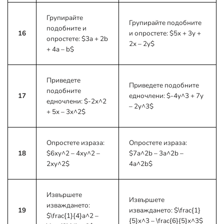
Групирайте
Групирайте подобните
подобните и
16
и опростете:
$5x + 3y +
опростете:
$3a + 2b
2x – 2y$
+ 4a – b$
Приведете
Приведете подобните
подобните
17
едночлени:
$-4y^3 + 7y
едночлени:
$-2x^2
– 2y^3$
+ 5x – 3x^2$
Опростете израза:
Опростете израза:
18
$6xy^2 – 4xy^2 –
$7a^2b – 3a^2b –
2xy^2$
4a^2b$
Извършете
Извършете
изваждането:
19
изваждането:
$\frac{1}
$\frac{1}{4}a^2 –
{5}x^3 – \frac{6}{5}x^3$