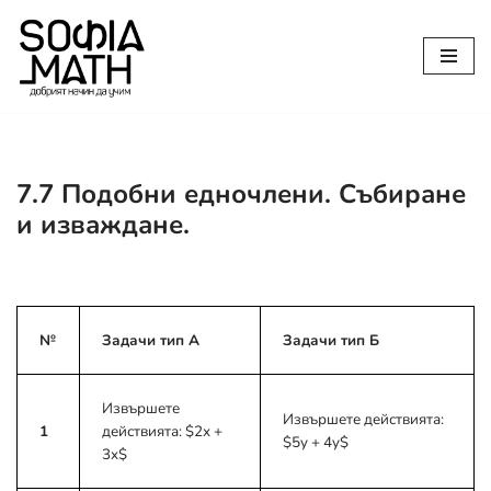
Продължете
към
съдържанието
7.7 Подобни едночлени. Събиране
и изваждане.
№
Задачи тип А
Задачи тип Б
Извършете
Извършете действията:
1
действията:
$2x +
$5y + 4y$
3x$