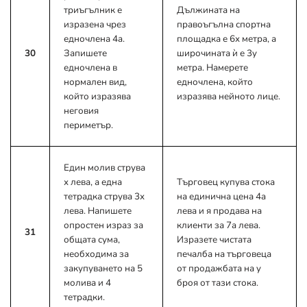
триъгълник е
Дължината на
изразена чрез
правоъгълна спортна
едночлена 4a.
площадка е 6x метра, а
30
Запишете
широчината ѝ е 3y
едночлена в
метра. Намерете
нормален вид,
едночлена, който
който изразява
изразява нейното лице.
неговия
периметър.
Един молив струва
x лева, а една
Търговец купува стока
тетрадка струва 3x
на единична цена 4a
лева. Напишете
лева и я продава на
опростен израз за
клиенти за 7a лева.
31
общата сума,
Изразете чистата
необходима за
печалба на търговеца
закупуването на 5
от продажбата на y
молива и 4
броя от тази стока.
тетрадки.