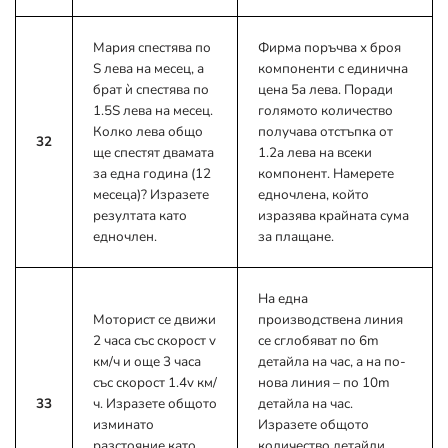
Мария спестява по
Фирма поръчва x броя
S лева на месец, а
компоненти с единична
брат ѝ спестява по
цена 5a лева. Поради
1.5S лева на месец.
голямото количество
Колко лева общо
получава отстъпка от
32
ще спестят двамата
1.2a лева на всеки
за една година (12
компонент. Намерете
месеца)? Изразете
едночлена, който
резултата като
изразява крайната сума
едночлен.
за плащане.
На една
Моторист се движи
производствена линия
2 часа със скорост v
се сглобяват по 6m
км/ч и още 3 часа
детайла на час, а на по-
със скорост 1.4v км/
нова линия – по 10m
33
ч. Изразете общото
детайла на час.
изминато
Изразете общото
разстояние като
количество детайли,