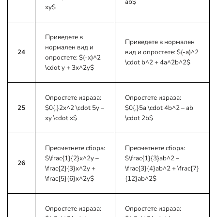
ab$
xy$
Приведете в
Приведете в нормален
нормален вид и
24
вид и опростете:
$(-a)^2
опростете:
$(-x)^2
\cdot b^2 + 4a^2b^2$
\cdot y + 3x^2y$
Опростете израза:
Опростете израза:
25
$0{,}2x^2 \cdot 5y –
$0{,}5a \cdot 4b^2 – ab
xy \cdot x$
\cdot 2b$
Пресметнете сбора:
Пресметнете сбора:
$\frac{1}{2}x^2y –
$\frac{1}{3}ab^2 –
26
\frac{2}{3}x^2y +
\frac{3}{4}ab^2 + \frac{7}
\frac{5}{6}x^2y$
{12}ab^2$
Опростете израза:
Опростете израза: