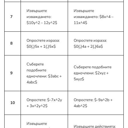
Извършете
Извършете
7
изваждането:
изваждането:
$8x^4 –
$10y^2 – 12y^2$
11x^4$
Опростете израза:
Опростете израза:
8
$0{,}5x + 1{,}5x$
$0{,}4a + 2{,}6a$
Съберете
Съберете подобните
подобните
9
едночлени:
$2xyz +
едночлени:
$3abc +
5xyz$
4abc$
Опростете:
$-7x^2y
Опростете:
$-9a^2b +
10
+ 3x^2y^2$
4ab^2$
Извършете
Извършете действията: