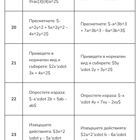
\frac{3}{4}a^2$
Пресметнете:
$-
Пресметнете:
$-a^3b^3
20
x^2y^2 + 5x^2y^2 –
+ 7a^3b^3 – 6a^3b^3$
4x^2y^2$
Приведете в
Приведете в нормален
нормален вид и
21
вид и съберете:
$5y
съберете:
$2x \cdot
\cdot 2y + 3y^2$
3x + 4x^2$
Опростете израза:
Опростете израза:
$-x
22
$-a \cdot 2b + 5ab –
\cdot 4y + 7xy – 2xy$
ab$
Извършете
Извършете действията:
действията:
$3x^2
23
$2a^2 \cdot b – 6a \cdot
\cdot y – 5x \cdot