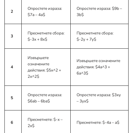
Опростете израза:
Опростете израза:
$9b –
2
$7a – 4a$
3b$
Пресметнете сбора:
Пресметнете сбора:
3
$-3x + 8x$
$-2y + 7y$
Извършете
Извършете означените
означените
4
действия:
$4a^3 +
действия:
$5x^2 +
6a^3$
2x^2$
Опростете израза:
Опростете израза:
$3xy
5
$6ab – 6bа$
– 3yx$
Пресметнете:
$-x –
6
Пресметнете:
$-4a – a$
2x$