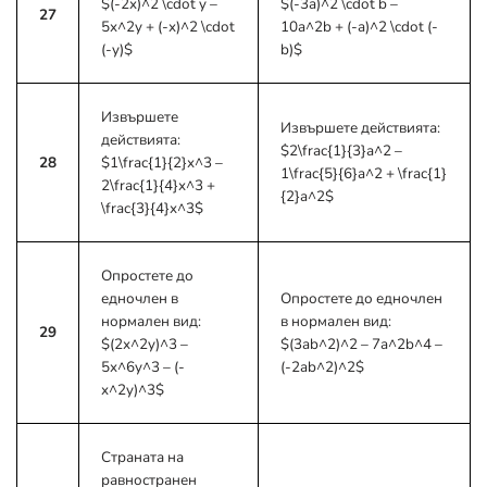
$(-2x)^2 \cdot y –
$(-3a)^2 \cdot b –
27
5x^2y + (-x)^2 \cdot
10a^2b + (-a)^2 \cdot (-
(-y)$
b)$
Извършете
Извършете действията:
действията:
$2\frac{1}{3}a^2 –
28
$1\frac{1}{2}x^3 –
1\frac{5}{6}a^2 + \frac{1}
2\frac{1}{4}x^3 +
{2}a^2$
\frac{3}{4}x^3$
Опростете до
едночлен в
Опростете до едночлен
нормален вид:
в нормален вид:
29
$(2x^2y)^3 –
$(3ab^2)^2 – 7a^2b^4 –
5x^6y^3 – (-
(-2ab^2)^2$
x^2y)^3$
Страната на
равностранен