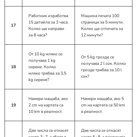
Работник изработва
Машина печата 100
15 детайла за 3 часа.
страници за 5 минути.
17
Колко ще направи
Колко ще отпечата за
за 8 часа?
12 минути?
От 10 kg мляко се
От 5 kg грозде се
получава 1 kg
получава 2 l сок. Колко
18
сирене. Колко
грозде трябва за 10 l
мляко трябва за 3,5
сок?
kg сирене?
Намери мащаба, ако
Намери мащаба, ако 5
19
2 cm на картата са
cm на картата са 50 km
10 km в реалност.
в реалност.
Две числа се отнасят
Две числа се отнасят
както 3 : 7, а сборът
както 5 : 8, а разликата