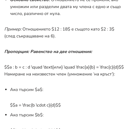
умножим или разделим двата му члена с едно и също
число, различно от нула.
Пример:
Отношението
$12 : 18$
е същото като
$2 : 3$
(след съкращаване на 6).
Пропорция: Равенство на две отношения:
$$a : b = c : d \quad \text{или} \quad \frac{a}{b} = \frac{c}{d}$$
Намиране на неизвестен член (умножение ‘на кръст’):
Ако търсим
$a$:
$$a = \frac{b \cdot c}{d}$$
Ако търсим
$b$: