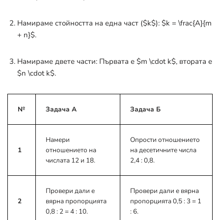
Намираме стойността на една част (
$k$
):
$k = \frac{A}{m
+ n}$
.
Намираме двете части: Първата е
$m \cdot k$
, втората е
$n \cdot k$
.
№
Задача А
Задача Б
Намери
Опрости отношението
1
отношението на
на десетичните числа
числата 12 и 18.
2,4 : 0,8.
Провери дали е
Провери дали е вярна
2
вярна пропорцията
пропорцията 0,5 : 3 = 1
0,8 : 2 = 4 : 10.
: 6.