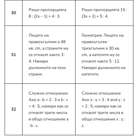
Реши пропорцията
Реши пропорцията 15 :
30
8 : (2x – 1) = 4 : 3.
(3x + 2) = 5 : 4.
Лицето на
Геометрия: Лицето на
правоъгълник е 48
правоъгълен
кв. cm, а страните му
триъгълник е 30 кв.
31
се отнасят както 3 :
cm, а катетите му се
4. Намери
отнасят както 5 : 12.
дължините на тези
Намери дължините на
страни.
катетите.
Сложно отношение:
Сложно отношение:
Ако a : b = 2 : 3 и b : c
Ако x : y = 3 : 4 and y : z
= 4 : 5, намери как се
= 2 : 5, намери как се
32
отнасят трите числа
отнасят трите числа в
в общо отношение a
общо отношение x : y :
: b : c.
z.