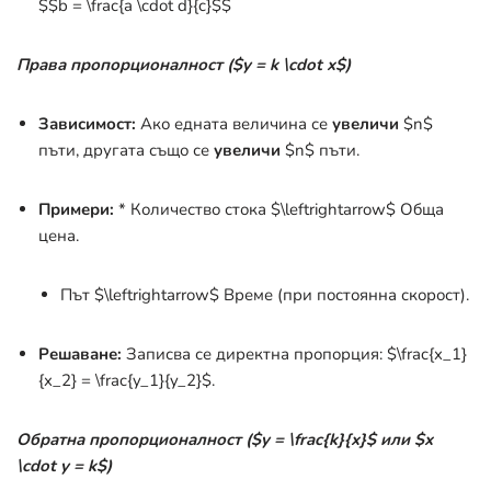
$$b = \frac{a \cdot d}{c}$$
Права пропорционалност (
$y = k \cdot x$
)
Зависимост:
Ако едната величина се
увеличи
$n$
пъти, другата също се
увеличи
$n$
пъти.
Примери:
* Количество стока
$\leftrightarrow$
Обща
цена.
Път
$\leftrightarrow$
Време (при постоянна скорост).
Решаване:
Записва се директна пропорция:
$\frac{x_1}
{x_2} = \frac{y_1}{y_2}$
.
Обратна пропорционалност (
$y = \frac{k}{x}$
или
$x
\cdot y = k$
)