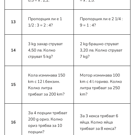
0,5 = x : 2,2.
= x : 1,5.
Пропорция ли е 1
Пропорция ли е 2 1/4 :
13
1/2 : 3 = 2 : 4?
9 = 1 : 4?
3 kg захар струват
2 kg брашно струват
14
4,50 лв. Колко
3,20 лв. Колко струват
струват 5 kg?
7 kg?
Кола изминава 150
Мотор изминава 100
km с 12 l бензин.
km с 4 l гориво. Колко
15
Колко литра
литра трябват за 250
трябват за 200 km?
km?
За 4 порции трябват
За 3 кекса трябват 6
200 g ориз. Колко
16
яйца. Колко яйца
ориз трябва за 10
трябват за 8 кекса?
порции?