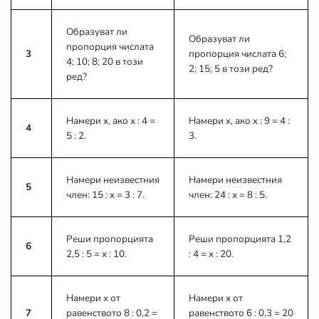
Образуват ли
Образуват ли
пропорция числата
3
пропорция числата 6;
4; 10; 8; 20 в този
2; 15; 5 в този ред?
ред?
Намери x, ако x : 4 =
Намери x, ако x : 9 = 4 :
4
5 : 2.
3.
Намери неизвестния
Намери неизвестния
5
член: 15 : x = 3 : 7.
член: 24 : x = 8 : 5.
Реши пропорцията
Реши пропорцията 1,2
6
2,5 : 5 = x : 10.
: 4 = x : 20.
Намери x от
Намери x от
7
равенството 8 : 0,2 =
равенството 6 : 0,3 = 20