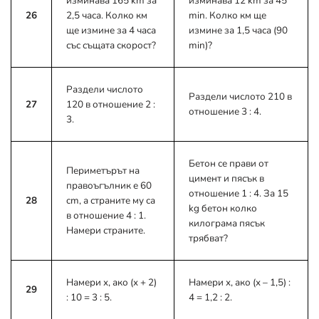
изминава 165 km за
изминава 12 km за 45
26
2,5 часа. Колко км
min. Колко км ще
ще измине за 4 часа
измине за 1,5 часа (90
със същата скорост?
min)?
Раздели числото
Раздели числото 210 в
27
120 в отношение 2 :
отношение 3 : 4.
3.
Бетон се прави от
Периметърът на
цимент и пясък в
правоъгълник е 60
отношение 1 : 4. За 15
28
cm, а страните му са
kg бетон колко
в отношение 4 : 1.
килограма пясък
Намери страните.
трябват?
Намери x, ако (x + 2)
Намери x, ако (x – 1,5) :
29
: 10 = 3 : 5.
4 = 1,2 : 2.