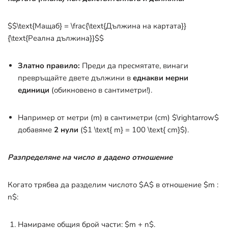
$$\text{Мащаб} = \frac{\text{Дължина на картата}}
{\text{Реална дължина}}$$
Златно правило:
Преди да пресмятате, винаги
превръщайте двете дължини в
еднакви мерни
единици
(обикновено в сантиметри!).
Например от метри (m) в сантиметри (cm)
$\rightarrow$
добавяме
2 нули
(
$1 \text{ m} = 100 \text{ cm}$
).
Разпределяне на число в дадено отношение
Когато трябва да разделим числото
$A$
в отношение
$m :
n$
:
Намираме общия брой части:
$m + n$
.