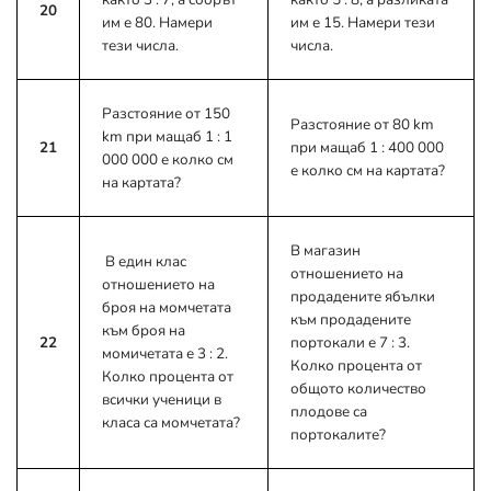
20
им е 80. Намери
им е 15. Намери тези
тези числа.
числа.
Разстояние от 150
Разстояние от 80 km
km при мащаб 1 : 1
21
при мащаб 1 : 400 000
000 000 е колко см
е колко см на картата?
на картата?
В магазин
В един клас
отношението на
отношението на
продадените ябълки
броя на момчетата
към продадените
към броя на
22
портокали е 7 : 3.
момичетата е 3 : 2.
Колко процента от
Колко процента от
общото количество
всички ученици в
плодове са
класа са момчетата?
портокалите?