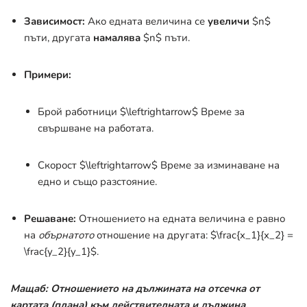
Зависимост:
Ако едната величина се
увеличи
$n$
пъти, другата
намалява
$n$
пъти.
Примери:
Брой работници
$\leftrightarrow$
Време за
свършване на работата.
Скорост
$\leftrightarrow$
Време за изминаване на
едно и също разстояние.
Решаване:
Отношението на едната величина е равно
на
обърнатото
отношение на другата:
$\frac{x_1}{x_2} =
\frac{y_2}{y_1}$
.
Мащаб: Отношението на дължината на отсечка от
картата (плана) към действителната и дължина.