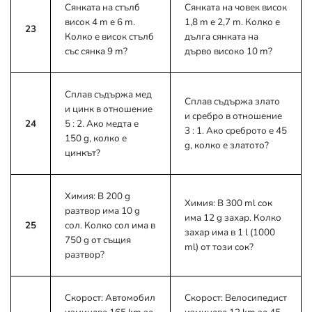
Сянката на стълб
Сянката на човек висок
висок 4 m е 6 m.
1,8 m е 2,7 m. Колко е
23
Колко е висок стълб
дълга сянката на
със сянка 9 m?
дърво високо 10 m?
Сплав съдържа мед
Сплав съдържа злато
и цинк в отношение
и сребро в отношение
24
5 : 2. Ако медта е
3 : 1. Ако среброто е 45
150 g, колко е
g, колко е златото?
цинкът?
Химия: В 200 g
Химия: В 300 ml сок
разтвор има 10 g
има 12 g захар. Колко
25
сол. Колко сол има в
захар има в 1 l (1000
750 g от същия
ml) от този сок?
разтвор?
Скорост: Автомобил
Скорост: Велосипедист