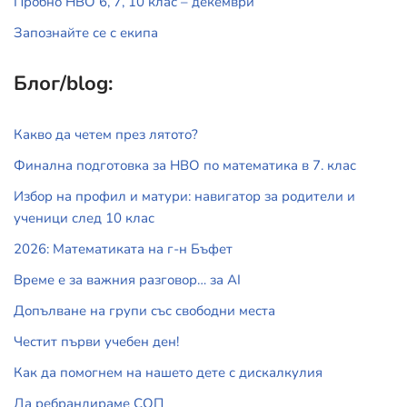
Пробно НВО 6, 7, 10 клас – декември
Запознайте се с екипа
Блог/blog:
Какво да четем през лятото?
Финална подготовка за НВО по математика в 7. клас
Избор на профил и матури: навигатор за родители и
ученици след 10 клас
2026: Математиката на г-н Бъфет
Време е за важния разговор… за АI
Допълване на групи със свободни места
Честит първи учебен ден!
Как да помогнем на нашето дете с дискалкулия
Да ребрандираме СОП