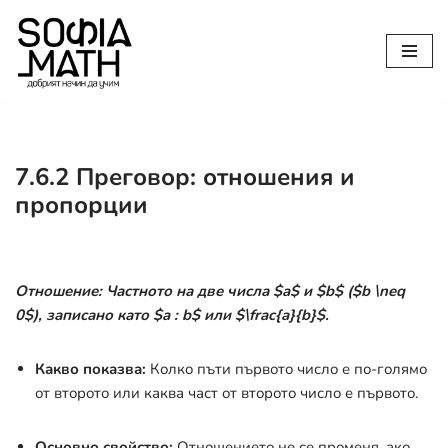
Продължете
към
съдържанието
7.6.2 Преговор: отношения и
пропорции
Отношение: Частното на две числа
$a$
и
$b$
(
$b \neq
0$
), записано като
$a : b$
или
$\frac{a}{b}$
.
Какво показва:
Колко пъти първото число е по-голямо
от второто или каква част от второто число е първото.
Основно свойство:
Отношението не се променя, ако