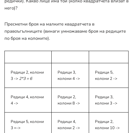
редички). Какво лице има той (колко квадратчета влизат в
него)?
Пресметни броя на малките квадратчета в
правоъгълниците (винаги умножаваме броя на редиците
по броя на колоните).
Редици 2, колони
Редици 3,
Редици 5,
3 ->
2*3 = 6
колони 4 ->
колони 2 ->
Редици 4, колони
Редици 2,
Редици 3,
4 ->
колони 8 ->
колони 3 ->
Редици 5, колони
Редици 4,
Редици 2,
3 =->
колони 2 ->
колони 10 ->