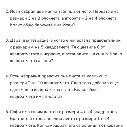
Йоан събрал две малки таблици от лего. Първата има
размери 3 на 3 блокчета, а втората – 2 на 4 блокчета.
Колко общо блокчета има Йоан?
Дара има тетрадка, в която е начертала правоъгълник
с размери 4 на 5 квадратчета. Тя оцветила 6 от
квадратчетата в червено, а останалите – в синьо. Колко
квадратчета са сини?
Ясен направил правоъгълна писта за колички с
размери 2 на 10 квадратчета. След това добавил още
едно малко квадратче за старт. Колко общо
квадратчета има пистата?
Софи има голям картон с размери 4 на 4 квадратчета.
Братчето ѝ отрязало една лента с размери 1 на 4
квадратчета. Колко квадратчета са останали от картона