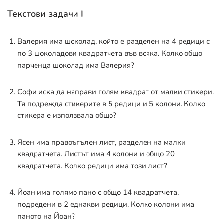
Текстови задачи I
Валерия има шоколад, който е разделен на 4 редици с
по 3 шоколадови квадратчета във всяка. Колко общо
парченца шоколад има Валерия?
Софи иска да направи голям квадрат от малки стикери.
Тя подрежда стикерите в 5 редици и 5 колони. Колко
стикера е използвала общо?
Ясен има правоъгълен лист, разделен на малки
квадратчета. Листът има 4 колони и общо 20
квадратчета. Колко редици има този лист?
Йоан има голямо пано с общо 14 квадратчета,
подредени в 2 еднакви редици. Колко колони има
паното на Йоан?