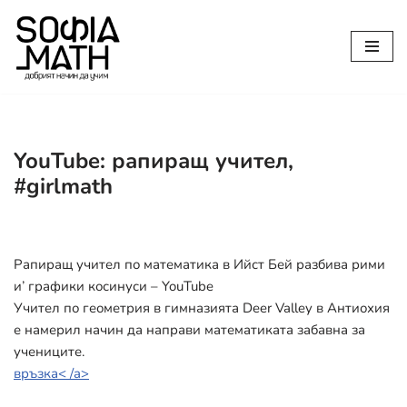
Продължете
към
съдържанието
YouTube: рапиращ учител,
#girlmath
Рапиращ учител по математика в Ийст Бей разбива рими
и’ графики косинуси – YouTube
Учител по геометрия в гимназията Deer Valley в Антиохия
е намерил начин да направи математиката забавна за
учениците.
връзка< /a>