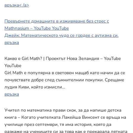
връзка< /a>
Превърнете домашните в изживяване без стрес с
Mathnasium – YouTube YouTube
Джейк: Математическото чудо се гордее с аутизма си.
връзка
Какво е Girl Math? | Проектът Нова Зеландия – YouTube
YouTube
Girl Math е популярна в световен мащаб като начин да се
почувствате добре след съмнителнии покупки. Срещаме
лудия Киви, който измисли…
връзка
Учител по математика прави скок, за да напише детска
книга – Когато учителката Лакейша Винсент се връща на
училище през септември, тя има история, която да
разкаже на учениците си за това как е прекарала лятната