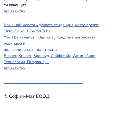
си ваканция.
връзка< /a>
Коя е най-новата #girlmath тенденция, която превзе
Tiktok? – YouTube YouTube
YouTube каналът India Today предлага най-новите
новинарски
видеоклипове за политиката,
Бизнес, Крикет, Боливуд, Лайфстайл, Автомобили,
Технологии, Пътуване, …
връзка< /a>
– – – – – – – – – – – – – – – – – – – – – – – – – –
© София-Мат ЕООД