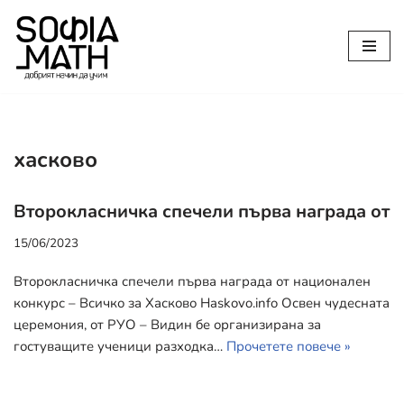
Продължете
към
съдържанието
хасково
Второкласничка спечели първа награда от
15/06/2023
Второкласничка спечели първа награда от национален
конкурс – Всичко за Хасково Haskovo.info Освен чудесната
церемония, от РУО – Видин бе организирана за
гостуващите ученици разходка…
Прочетете повече »