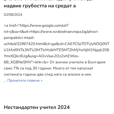
надвие грубостта на средат а
02/08/2024
<a href="https://www.google.com/url?
rct=j&sa=t&url=https://www.svobodnaevropa.bg/a/novi-
perspektivi-mladi-
uchiteli/32967420.html&ct=ga&cd=CAEYCSoTOTUyNDQ0NT
U1MzI0NTk3NTU3MTIcMzlkMTE5MTZhMjYwNjM1Njpjb206
Ymc6Qkc6Ug&usg=AOvVaw2Oz2vhEWov-
6B_KGBNe5MV">link</a> От всички учители в България
само 7% са под 30 години. Много от тях напускат
системата година-две след като са влезли в нея.
…
Прочетете повече »
Нестандартен учител 2024