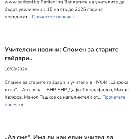
www.pariteni.bg Pariteni.bg Заплатите на учителите да
бъдат увеличени с 15 на сто до 2025 година
предлагат…
Прочетете повече »
Учителски новини: Спомен за старите
гайдари..
10/08/2024
Спомен за старите гайдари и учители в НУФИ „Широка
лъка“ – Арт зона – БНР БНР Дафо Трендафилов, Михал
Калфов, Манол Ташков са изпълнители от…
Прочетете
повече »
„Аз сме“. Има ли как един учител да