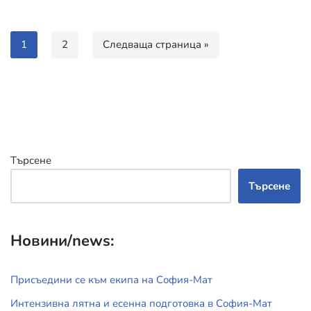
1
2
Следваща страница »
Търсене
Търсене
Новини/news:
Присъедини се към екипа на София-Мат
Интензивна лятна и есенна подготовка в София-Мат