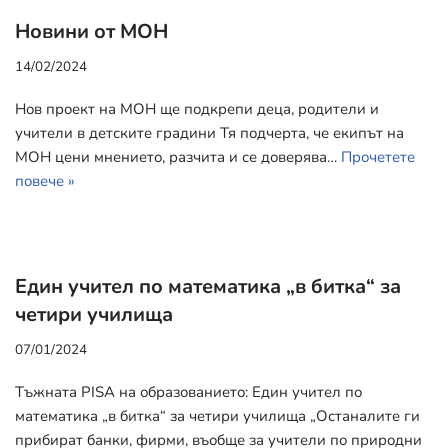
Новини от МОН
14/02/2024
Нов проект на МОН ще подкрепи деца, родители и
учители в детските градини Тя подчерта, че екипът на
МОН цени мнението, разчита и се доверява…
Прочетете
повече »
Един учител по математика „в битка“ за
четири училища
07/01/2024
Тъжната PISA на образованието: Един учител по
математика „в битка“ за четири училища „Останалите ги
прибират банки, фирми, въобще за учители по природни