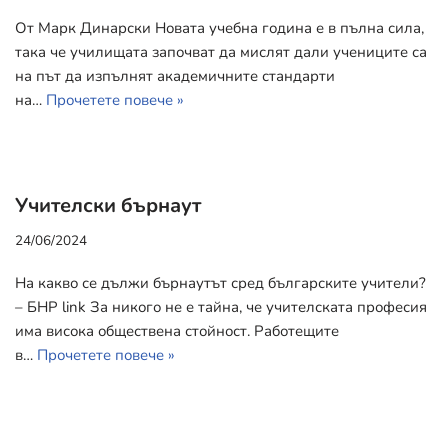
От Марк Динарски Новата учебна година е в пълна сила,
така че училищата започват да мислят дали учениците са
на път да изпълнят академичните стандарти
на…
Прочетете повече »
Учителски бърнаут
24/06/2024
На какво се дължи бърнаутът сред българските учители?
– БНР link За никого не е тайна, че учителската професия
има висока обществена стойност. Работещите
в…
Прочетете повече »