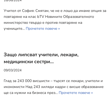
16/06/2024
Учител от София: Смятам, че не е лошо да имаме опция за
повтаряне на клас bTV Новините Образователното
министерство твърдо е против повтаряне на
учениците…
Прочетете повече »
Защо липсват учители, лекари,
медицински сестри…
09/03/2024
Глад за 243 000 висшисти – търсят се лекари, учители и
икономисти Над 243 хиляди кадри с висше образование
ще са нужни на бизнеса през…
Прочетете повече »