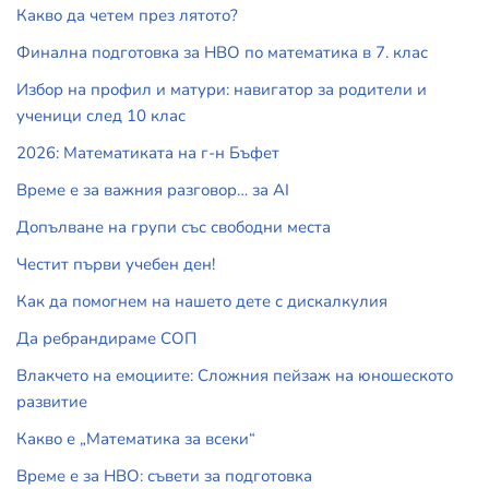
Какво да четем през лятото?
Финална подготовка за НВО по математика в 7. клас
Избор на профил и матури: навигатор за родители и
ученици след 10 клас
2026: Математиката на г-н Бъфет
Време е за важния разговор… за АI
Допълване на групи със свободни места
Честит първи учебен ден!
Как да помогнем на нашето дете с дискалкулия
Да ребрандираме СОП
Влакчето на емоциите: Сложния пейзаж на юношеското
развитие
Какво е „Математика за всеки“
Време е за НВО: съвети за подготовка