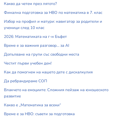
Какво да четем през лятото?
Финална подготовка за НВО по математика в 7. клас
Избор на профил и матури: навигатор за родители и
ученици след 10 клас
2026: Математиката на г-н Бъфет
Време е за важния разговор… за АI
Допълване на групи със свободни места
Честит първи учебен ден!
Как да помогнем на нашето дете с дискалкулия
Да ребрандираме СОП
Влакчето на емоциите: Сложния пейзаж на юношеското
развитие
Какво е „Математика за всеки“
Време е за НВО: съвети за подготовка