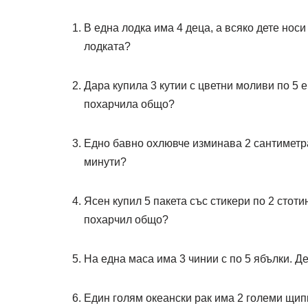
В една лодка има 4 деца, а всяко дете нос
лодката?
Дара купила 3 кутии с цветни моливи по 5 е
похарчила общо?
Едно бавно охлювче изминава 2 сантиметра
минути?
Ясен купил 5 пакета със стикери по 2 стоти
похарчил общо?
На една маса има 3 чинии с по 5 ябълки. Д
Един голям океански рак има 2 големи щип