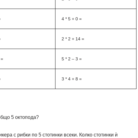
=
4 * 5 + 0 =
=
2 * 2 + 14 =
 =
5 * 2 – 3 =
=
3 * 4 + 8 =
общо 5 октопода?
икера с рибки по 5 стотинки всеки. Колко стотинки ѝ