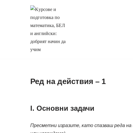
Продължете
към
съдържанието
Ред на действия – 1
I. Основни задачи
Пресметни изразите, като спазваш реда на