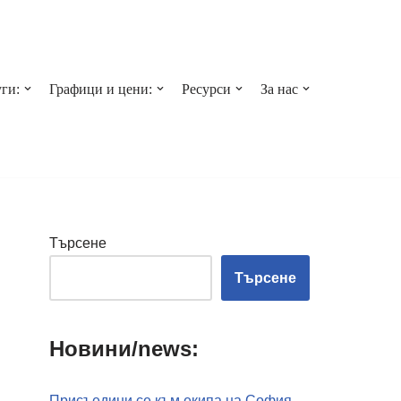
ги:
Графици и цени:
Ресурси
За нас
Търсене
Търсене
Новини/news:
Присъедини се към екипа на София-