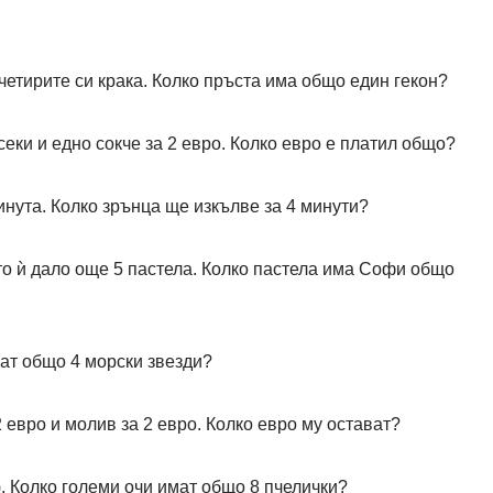
 четирите си крака. Колко пръста има общо един гекон?
секи и едно сокче за 2 евро. Колко евро е платил общо?
инута. Колко зрънца ще изкълве за 4 минути?
то ѝ дало още 5 пастела. Колко пастела има Софи общо
мат общо 4 морски звезди?
 евро и молив за 2 евро. Колко евро му остават?
). Колко големи очи имат общо 8 пчелички?