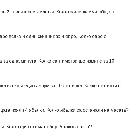
и по 2 спасителни жилетки. Колко жилетки има общо в
вро всяка и един скицник за 4 евро. Колко евро е
 за една минута. Колко сантиметра ще измине за 10
нки всеки и един албум за 10 стотинки. Колко стотинки е
ецата изяли 4 ябълки. Колко ябълки са останали на масата?
ки. Колко щипки имат общо 5 такива рака?