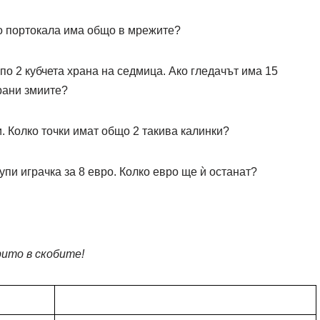
ко портокала има общо в мрежите?
по 2 кубчета храна на седмица. Ако гледачът има 15
храни змиите?
и. Колко точки имат общо 2 такива калинки?
купи играчка за 8 евро. Колко евро ще ѝ останат?
ито в скобите!