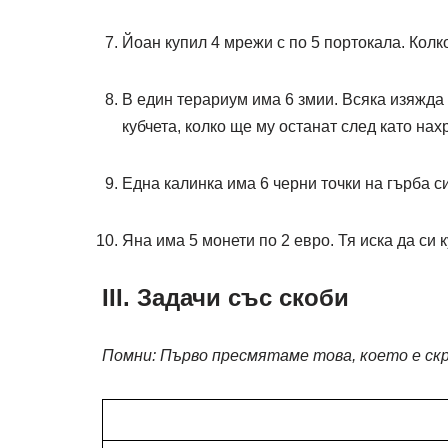
Йоан купил 4 мрежи с по 5 портокала. Кол
В един терариум има 6 змии. Всяка изяжда 
кубчета, колко ще му останат след като на
Една калинка има 6 черни точки на гърба с
Яна има 5 монети по 2 евро. Тя иска да си 
III. Задачи със скоби
Помни: Първо пресмятаме това, което е скр