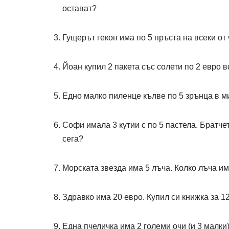
остават?
Гущерът гекон има по 5 пръста на всеки от
Йоан купил 2 пакета със солети по 2 евро в
Едно малко пиленце кълве по 5 зрънца в м
Софи имала 3 кутии с по 5 пастела. Братче
сега?
Морската звезда има 5 лъча. Колко лъча и
Здравко има 20 евро. Купил си книжка за 12
Една пчеличка има 2 големи очи (и 3 малки