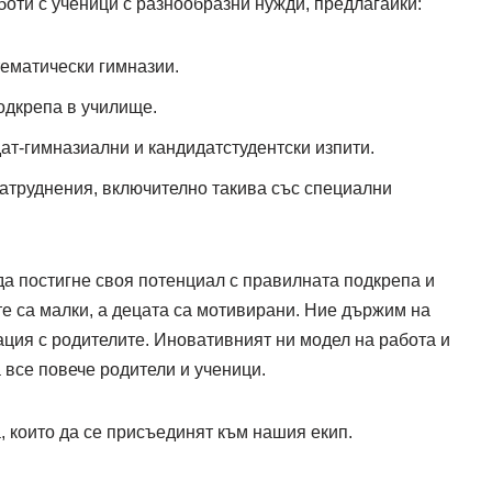
оти с ученици с разнообразни нужди, предлагайки:
ематически гимназии.
одкрепа в училище.
ат-гимназиални и кандидатстудентски изпити.
затруднения, включително такива със специални
да постигне своя потенциал с правилната подкрепа и
е са малки, а децата са мотивирани. Ние държим на
ция с родителите. Иновативният ни модел на работа и
 все повече родители и ученици.
 които да се присъединят към нашия екип.