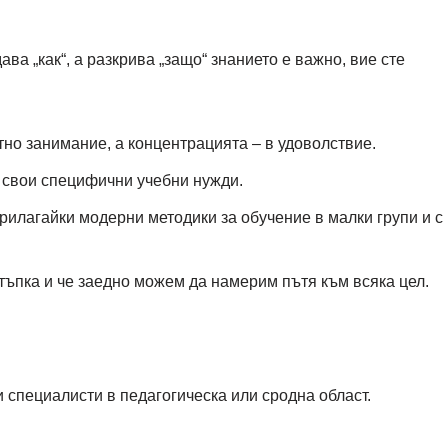
ава „как“, а разкрива „защо“ знанието е важно, вие сте
но занимание, а концентрацията – в удоволствие.
а свои специфични учебни нужди.
рилагайки модерни методики за обучение в малки групи и с
стъпка и че заедно можем да намерим пътя към всяка цел.
и специалисти в педагогическа или сродна област.