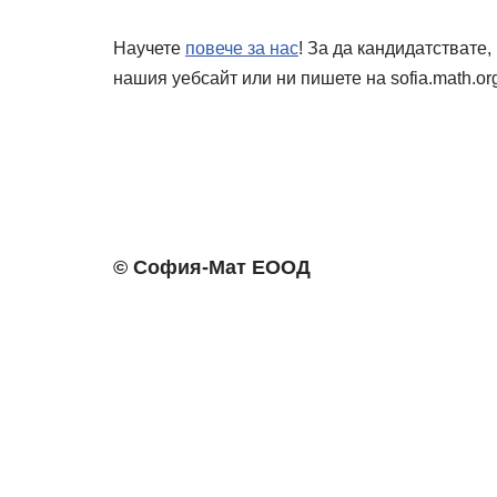
Научете
повече за нас
!
За да кандидатствате, 
нашия уебсайт или ни пишете на sofia.math.org 
© София-Мат ЕООД