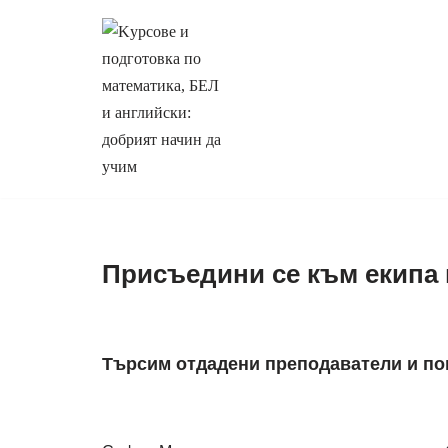
Продължете
към
съдържанието
Присъедини се към екипа
Търсим отдадени преподаватели и п