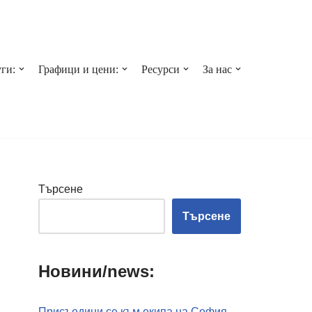
ги:
Графици и цени:
Ресурси
За нас
Търсене
Търсене
Новини/news:
Присъедини се към екипа на София-