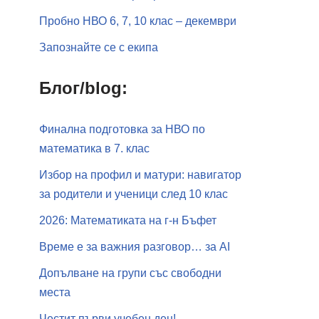
Пробно НВО 6, 7, 10 клас – декември
Запознайте се с екипа
Блог/blog:
Финална подготовка за НВО по
математика в 7. клас
Избор на профил и матури: навигатор
за родители и ученици след 10 клас
2026: Математиката на г-н Бъфет
Време е за важния разговор… за АI
Допълване на групи със свободни
места
Честит първи учебен ден!