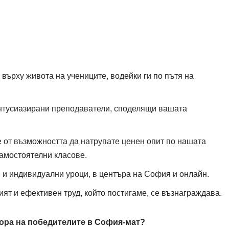
върху живота на учениците, водейки ги по пътя на
нтусиазирани преподаватели, споделящи вашата
 от възможността да натрупате ценен опит по нашата
самостоятелни класове.
и и индивидуални уроци, в центъра на София и онлайн.
т и ефективен труд, който постигаме, се възнаграждава.
бора на победителите в София-мат?