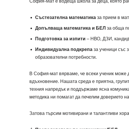
София-Мат е водеща школа за деца, която раб
Състезателна математика
за прием в мат
Допълваща математика и БЕЛ
за обща п
Подготовка за изпити
– НВО, ДЗИ, кандид
Индивидуална подкрепа
за ученици със 
образователни потребности.
В София-мат вярваме, че всеки ученик може 
вдъхновение. Нашата среда е приятна, групит
техния напредък и поддържаме ясна комуника
методика ни помагат да печелим доверието на
Затова търсим мотивирани и талантливи хора,