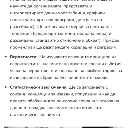
научите да организирате, представяте и
интерпретирате данни чрез таблици, графики
(хистограми, кръгови диаграми, диаграми на
разсейване). Ще изчислявате мерки за централна
тенденция (средноаритметично, медиана, мода) и
разсейване (стандартно отклонение, обхват). При две
променливи ще разглеждате корелация и регресия.
Вероятности:
Ще изучавате основните принципи на
вероятностите, включително прости и сложни събития,
условна вероятност и използване на комбинаторика за
изчисляване на броя на благоприятните изходи.
Статистически заключения:
Ще се запознаете с
основни концепции за извадки, популации и как да
правите обобщения за по-голяма група въз основа на
данни от извадка, включително понятия като
статистическа значимост.