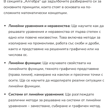
В секцията „Алгебра“ ще задълбочите разбирането си за
основните принципи, които стоят в основата на по-
сложните математически концепции.
Линейни уравнения и неравенства:
Ще научите как да
решавате уравнения и неравенства от първа степен с
едно или повече неизвестни. Това включва методи за
изолиране на променливи, работа със скоби и дроби,
както и представяне на решенията графично или на
числова ос.
Линейни функции:
Ще изучавате свойствата на
линейните функции, тяхното графично представяне
(права линия), намиране на наклон и пресечни точки с
осите. Ще се научите да моделирате реални ситуации с
линейни функции.
Системи от линейни уравнения:
Ще разглеждате
различни методи за решаване на системи от линейни
уравнения – заместване, събиране и графичен метод.