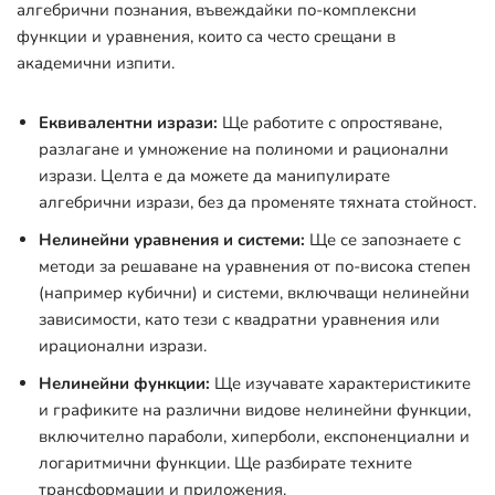
алгебрични познания, въвеждайки по-комплексни
функции и уравнения, които са често срещани в
академични изпити.
Еквивалентни изрази:
Ще работите с опростяване,
разлагане и умножение на полиноми и рационални
изрази. Целта е да можете да манипулирате
алгебрични изрази, без да променяте тяхната стойност.
Нелинейни уравнения и системи:
Ще се запознаете с
методи за решаване на уравнения от по-висока степен
(например кубични) и системи, включващи нелинейни
зависимости, като тези с квадратни уравнения или
ирационални изрази.
Нелинейни функции:
Ще изучавате характеристиките
и графиките на различни видове нелинейни функции,
включително параболи, хиперболи, експоненциални и
логаритмични функции. Ще разбирате техните
трансформации и приложения.