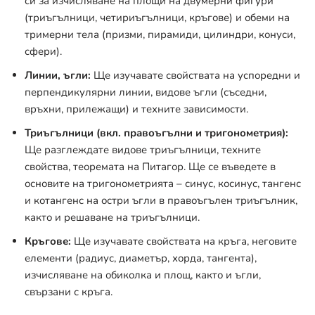
си за изчисляване на площи на двумерни фигури
(триъгълници, четириъгълници, кръгове) и обеми на
тримерни тела (призми, пирамиди, цилиндри, конуси,
сфери).
Линии, ъгли:
Ще изучавате свойствата на успоредни и
перпендикулярни линии, видове ъгли (съседни,
връхни, прилежащи) и техните зависимости.
Триъгълници (вкл. правоъгълни и тригонометрия):
Ще разглеждате видове триъгълници, техните
свойства, теоремата на Питагор. Ще се въведете в
основите на тригонометрията – синус, косинус, тангенс
и котангенс на остри ъгли в правоъгълен триъгълник,
както и решаване на триъгълници.
Кръгове:
Ще изучавате свойствата на кръга, неговите
елементи (радиус, диаметър, хорда, тангента),
изчисляване на обиколка и площ, както и ъгли,
свързани с кръга.