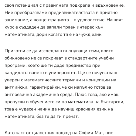
своя потенциал с правилната подкрепа и вдъхновение.
Ние преобразяваме предизвикателствата в приятно
занимание, а концентрацията – в удоволствие. Нашият
курс е създаден да запали траен интерес към
математиката, дори когато тя е на чужд език.
Приготви се да изследваш вълнуващи теми, които
обикновено не се покриват в стандартните учебни
програми, което ще ти даде предимство при
кандидатстването в университет. Ще се почувстваш
уверен с математическите термини и концепции на
английски, гарантирайки, че си напълно готов за
англоезична академична среда. Плюс това, ако имаш
пропуски в обучението си по математика на български,
това е чудесен начин да научиш красивия език на
математиката, без те да ти пречат.
Като част от цялостния подход на София-Мат, ние