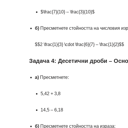
$\frac{7}{10} – \frac{3}{10}$
б)
Пресметнете стойността на числовия изр
$$2 \frac{1}{3} \cdot \frac{6}{7} – \frac{1}{2}$$
Задача 4: Десетични дроби – Осн
а)
Пресметнете:
5,42 + 3,8
14,5 – 6,18
б)
Пресметнете стойността на израза: