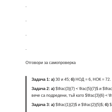
.
.
.
.
Отговори за самопроверка
Задача 1:
а)
30 и 45;
б)
НОД = 6, НОК = 72.
Задача 2:
а)
$\frac{3}{7} < \frac{5}{7}$
и
$\frac
вече са подредени, тъй като
$\frac{3}{6} < \f
Задача 3:
а)
$\frac{1}{2}$
и
$\frac{2}{5}$
;
б)
$