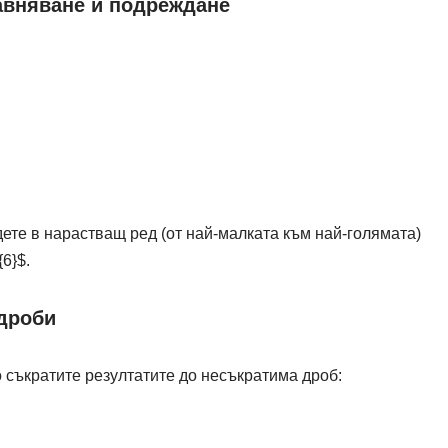
авняване и подреждане
те в нарастващ ред (от най-малката към най-голямата)
{6}$
.
 дроби
 съкратите резултатите до несъкратима дроб: