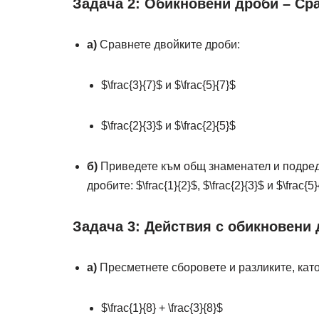
Задача 2: Обикновени дроби – Ср
а)
Сравнете двойките дроби:
$\frac{3}{7}$
и
$\frac{5}{7}$
$\frac{2}{3}$
и
$\frac{2}{5}$
б)
Приведете към общ знаменател и подреде
дробите:
$\frac{1}{2}$
,
$\frac{2}{3}$
и
$\frac{5}
Задача 3: Действия с обикновени
а)
Пресметнете сборовете и разликите, като
$\frac{1}{8} + \frac{3}{8}$