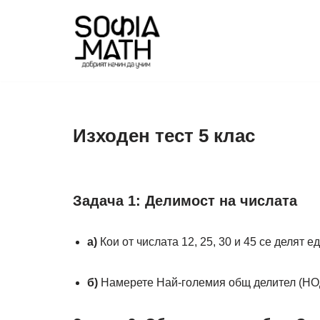
Продължете
към
съдържанието
Изходен тест 5 клас
Задача 1: Делимост на числата
а)
Кои от числата 12, 25, 30 и 45 се делят 
б)
Намерете Най-големия общ делител (НОД)