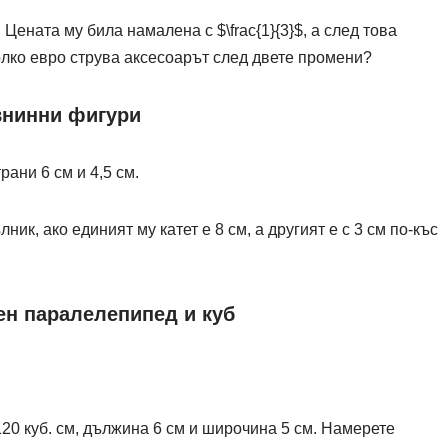
. Цената му била намалена с
$\frac{1}{3}$
, а след това
олко евро струва аксесоарът след двете промени?
авнинни фигури
ани 6 см и 4,5 см.
к, ако единият му катет е 8 см, а другият е с 3 см по-къс
ен паралелепипед и куб
0 куб. см, дължина 6 см и широчина 5 см. Намерете