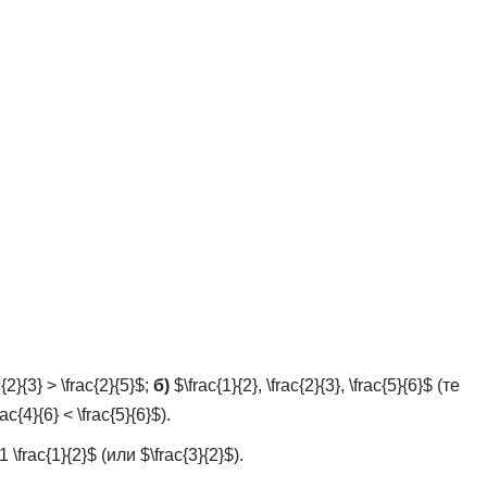
{2}{3} > \frac{2}{5}$
;
б)
$\frac{1}{2}, \frac{2}{3}, \frac{5}{6}$
(те
rac{4}{6} < \frac{5}{6}$
).
1 \frac{1}{2}$
(или
$\frac{3}{2}$
).