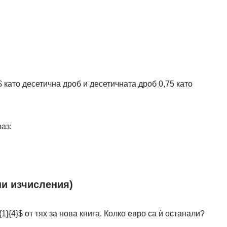
$
като десетична дроб и десетичната дроб 0,75 като
аз:
ни изчисления)
{1}{4}$
от тях за нова книга. Колко евро са ѝ останали?