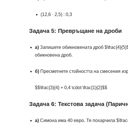
(12,6 · 2,5) : 0,3
Задача 5: Превръщане на дроби
а)
Запишете обикновената дроб
$\frac{4}{5}
обикновена дроб.
б)
Пресметнете стойността на смесения изр
$$\frac{3}{4} + 0,4 \cdot \frac{1}{2}$$
Задача 6: Текстова задача (Парич
а)
Симона има 40 евро. Тя похарчила
$\frac