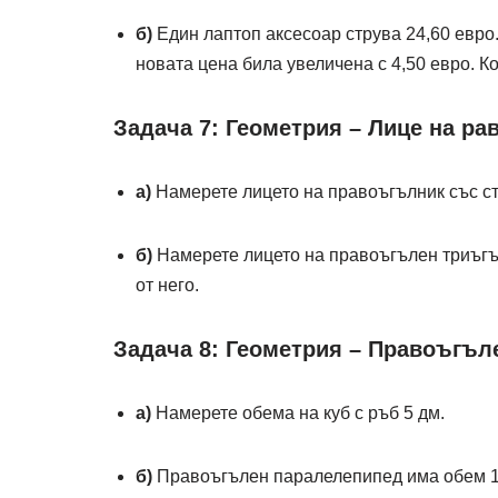
б)
Един лаптоп аксесоар струва 24,60 евро
новата цена била увеличена с 4,50 евро. К
Задача 7: Геометрия – Лице на р
а)
Намерете лицето на правоъгълник със стр
б)
Намерете лицето на правоъгълен триъгълни
от него.
Задача 8: Геометрия – Правоъгъл
а)
Намерете обема на куб с ръб 5 дм.
б)
Правоъгълен паралелепипед има обем 12