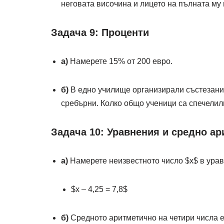
неговата височина и лицето на пълната му
Задача 9: Проценти
а)
Намерете 15% от 200 евро.
б)
В едно училище организирали състезание
сребърни. Колко общо ученици са спечелил
Задача 10: Уравнения и средно а
а)
Намерете неизвестното число
$x$
в урав
$x – 4,25 = 7,8$
б)
Средното аритметично на четири числа е 1