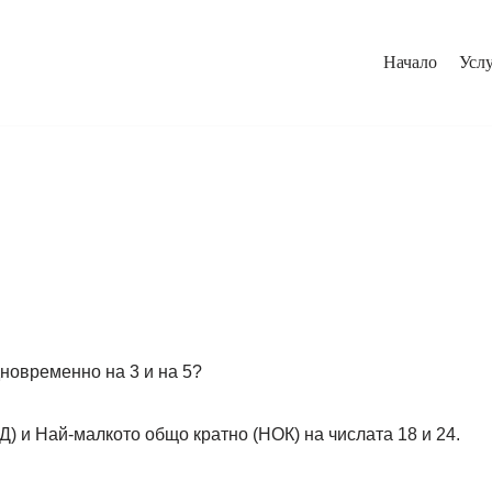
Начало
Услу
едновременно на 3 и на 5?
 и Най-малкото общо кратно (НОК) на числата 18 и 24.