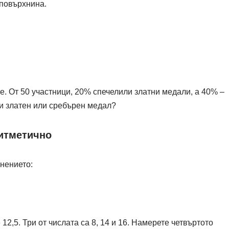
 повърхнина.
. От 50 участници, 20% спечелили златни медали, а 40% –
и златен или сребърен медал?
ритметично
нението:
2,5. Три от числата са 8, 14 и 16. Намерете четвъртото