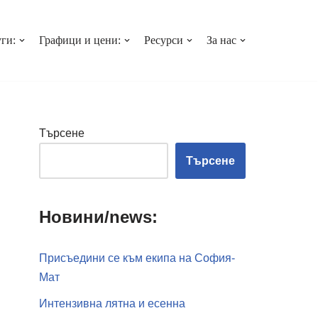
ги:
Графици и цени:
Ресурси
За нас
Търсене
Търсене
Новини/news:
Присъедини се към екипа на София-
Мат
Интензивна лятна и есенна