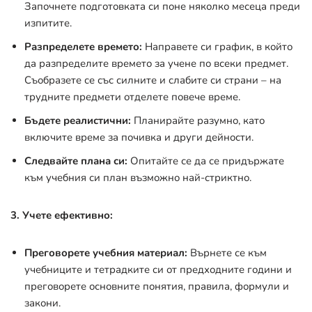
Започнете подготовката си поне няколко месеца преди
изпитите.
Разпределете времето:
Направете си график, в който
да разпределите времето за учене по всеки предмет.
Съобразете се със силните и слабите си страни – на
трудните предмети отделете повече време.
Бъдете реалистични:
Планирайте разумно, като
включите време за почивка и други дейности.
Следвайте плана си:
Опитайте се да се придържате
към учебния си план възможно най-стриктно.
3. Учете ефективно:
Преговорете учебния материал:
Върнете се към
учебниците и тетрадките си от предходните години и
преговорете основните понятия, правила, формули и
закони.