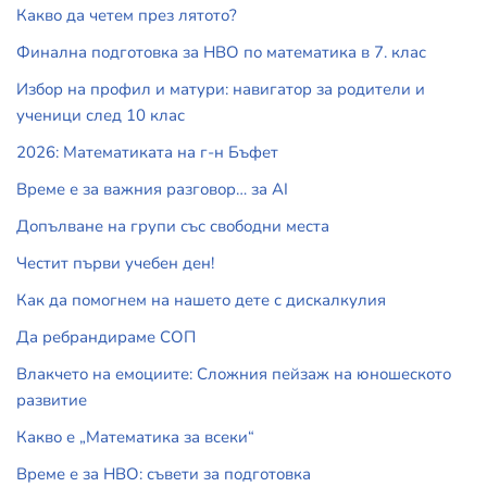
Какво да четем през лятото?
Финална подготовка за НВО по математика в 7. клас
Избор на профил и матури: навигатор за родители и
ученици след 10 клас
2026: Математиката на г-н Бъфет
Време е за важния разговор… за АI
Допълване на групи със свободни места
Честит първи учебен ден!
Как да помогнем на нашето дете с дискалкулия
Да ребрандираме СОП
Влакчето на емоциите: Сложния пейзаж на юношеското
развитие
Какво е „Математика за всеки“
Време е за НВО: съвети за подготовка