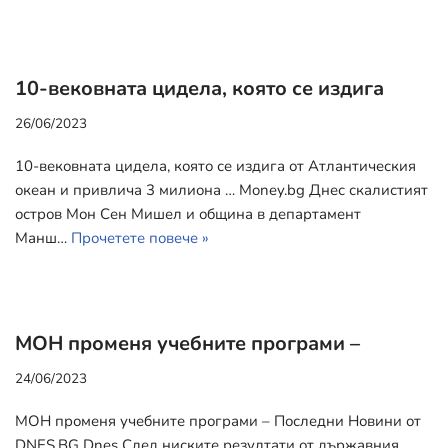
10-вековната цидела, която се издига
26/06/2023
10-вековната цидела, която се издига от Атлантическия
океан и привлича 3 милиона … Money.bg Днес скалистият
остров Мон Сен Мишел и община в департамент
Манш…
Прочетете повече »
МОН променя учебните програми –
24/06/2023
МОН променя учебните програми – Последни Новини от
DNES.BG Dnes След ниските резултати от държавния