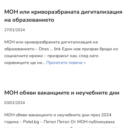
МОН или криворазбраната дигитализация
на образованието
27/01/2024
МОН или криворазбраната дигитализация на
образованието – Dnes … link Eдин нов призрак броди из
социалните мрежи – призракът как, след като
норвежците ще ни…
Прочетете повече »
МОН обяви ваканциите и неучебните дни
03/01/2024
МОН обяви ваканциите и неучебните дни през 2024
година – Petel.bg – Петел Петел От МОН публикуваха