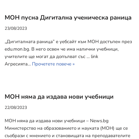
МОН пусна Дигитална ученическа раница
23/08/2023
„Дигиталната раница” е уебсайт към МОН достъпен през
edu.mon.bg. В него освен че има налични учебници,
учителите ще могат да допълват със … link
Агресията…
Прочетете повече »
МОН няма да издава нови учебници
22/08/2023
МОН няма да издава нови учебници – News.bg
Министерство на образованието и науката (МОН) ще се
съобрази с мнението и становищата на преподавателите