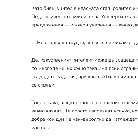
Като бивш учител в класната стая, родител и 
Педагогическото училище на Университета н
предложения — и някои уверения — какво да
1. Не е толкова трудно, колкото си мислите, д
Да, изкуственият интелект може да създаде
по много теми, но също така има ясни ограни
създадете задания, при които AI или няма да
се справи.
Това е така, защото новото поколение голем
какво казват . Те просто използват всичко, к
добре кои думи е най-вероятно да изглеждат
или не .