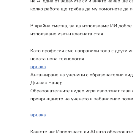
на AI една от задачите си и вижте какво ще с
колко работа ще трябва да му помогнете да п
В крайна сметка, за да използваме ИИ добре 
използване извън класната стая.
Като професия сме направили това с други ин
новата нова технология.
връзка
…
Ангажиране на ученици с образователни виде
Дънкан Банер
Образователните видео игри използват тази а
превръщането на ученето в забавление позво
…
връзка
Кажете ни: Използвате ли AI като образоват