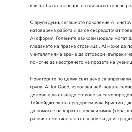
как чатботът отговаря на въпроси относно ре
С други думи, сегашното поколение AI инстр
натоварена работа и да се съсредоточат пове
AI оформя. Големите езикови модели могат д
гледането на празна страница . AI може да п
учителят няма време да отговори (въпреки че
помогне за изострянето на прозата на учениц
Новаторите по целия свят вече са впрегнали 
група, AI for Good, използва най-новата тех
домове и да създаде стихове за самоопредел
Тийнейджърката предприемачка Кристин Джао
да помогне на хората с алекситимия (хора, к
развият емоционално съзнание и да изградя