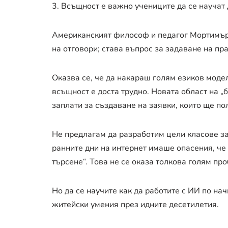
3. Всъщност е важно учениците да се научат 
Американският философ и педагог Мортимър 
на отговори; става въпрос за задаване на пр
Оказва се, че да накараш голям езиков моде
всъщност е доста трудно. Новата област на 
заплати за създаване на заявки, които ще по
Не предлагам да разработим цели класове за
ранните дни на интернет имаше опасения, че 
търсене“. Това не се оказа толкова голям пр
Но да се научите как да работите с ИИ по на
житейски умения през идните десетилетия.