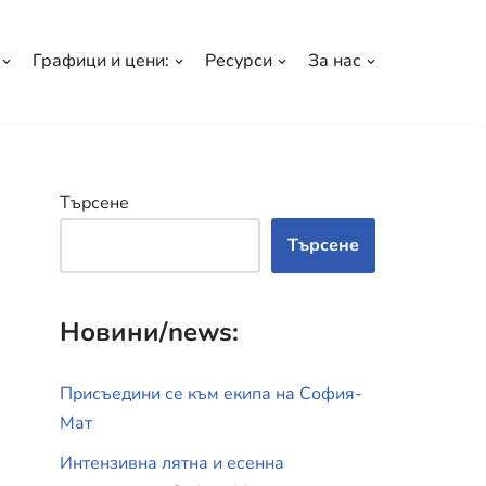
Графици и цени:
Ресурси
За нас
Търсене
Търсене
Новини/news:
Присъедини се към екипа на София-
Мат
Интензивна лятна и есенна