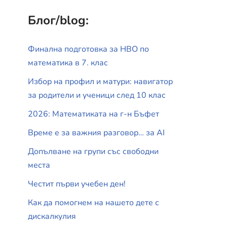
Блог/blog:
Финална подготовка за НВО по
математика в 7. клас
Избор на профил и матури: навигатор
за родители и ученици след 10 клас
2026: Математиката на г-н Бъфет
Време е за важния разговор… за АI
Допълване на групи със свободни
места
Честит първи учебен ден!
Как да помогнем на нашето дете с
дискалкулия