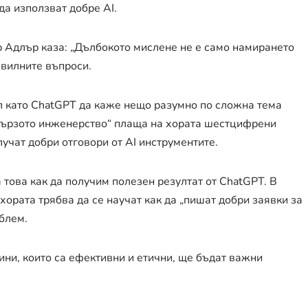
да използват добре AI.
Адлър каза: „Дълбокото мислене не е само намирането
авилните въпроси.
л като ChatGPT да каже нещо разумно по сложна тема
„бързото инженерство“ плаща на хората шестцифрени
лучат добри отговори от AI инструментите.
 това как да получим полезен резултат от ChatGPT. В
хората трябва да се научат как да „пишат добри заявки за
облем.
чини, които са ефективни и етични, ще бъдат важни