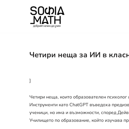
Продължете
към
съдържанието
Четири неща за ИИ в класн
]
Четири неща, които образователeн психолог и
Инструменти като ChatGPT въведоха предизвик
ученици, но има и възможности, според Де
Училището по образование, който изучава пр