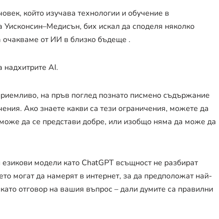
човек, който изучава технологии и обучение в
а Уисконсин–Медисън, бих искал да споделя няколко
 очакваме от ИИ в близко бъдеще .
а надхитрите AI.
 приемливо, на пръв поглед познато писмено съдържание
чения. Ако знаете какви са тези ограничения, можете да
 може да се представи добре, или изобщо няма да може да
и езикови модели като ChatGPT всъщност не разбират
оето могат да намерят в интернет, за да предположат най-
 като отговор на вашия въпрос – дали думите са правилни