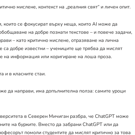
тично мислене, контекст на „реалния свят“ и личен опит.
и, които се фокусират върху неща, които AI може да
обобщаване на добре познати текстове – и повече задачи,
прави – като критично мислене, отразяване на лична
не са добре известни – учениците ще трябва да мислят
не на информация или коригиране на лоша проза.
а и в класните стаи.
оже да направи, има допълнителна полза: самите уроци
иверситета в Северен Мичиган разбра, че ChatGPT може
ните на бурките. Вместо да забрани ChatGPT или да
рофесорът помоли студентите да мислят критично за това