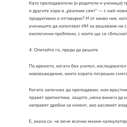
Като преподаватели (и родители и ученици) 
и другите хора в „реалния свят“ — с най-нов
продуктивно и отговорно? И от какво ние, ка
учениците да използват ИИ за решаване на с
екологични проблеми, с които ще се сблъска
4. Опитайте го, преди да решите
По времето, когато бях учител, изследовате
нововъведения, които хората погрешно смята
Когато започнах да преподавам, мои връстниц
правят аритметика, защото „няма винаги да и
направят дребни за клиент, ако касовият апар
Е, оказа се, че вече всички имаме калкулато