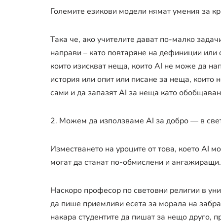
Големите езикови модели нямат умения за кри
Така че, ако учителите дават по-малко задач
направи – като повтаряне на дефиниции или 
които изискват неща, които AI не може да на
история или опит или писане за неща, които 
сами и да запазят AI за неща като обобщава
2. Можем да използваме AI за добро — в свет
Изместването на уроците от това, което AI м
могат да станат по-обмислени и ангажиращи.
Наскоро професор по световни религии в ун
да пише приемливи есета за морала на забра
накара студентите да пишат за нещо друго, п