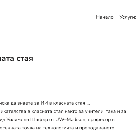
Начало
Услуги:
ата стая
ска да знаете за ИИ в класната стая …
ателства в класната стая както за учители, така и за
йвид Уилямсън Шафър от UW–Madison, професор в
есечната точка на технологията и преподаването.