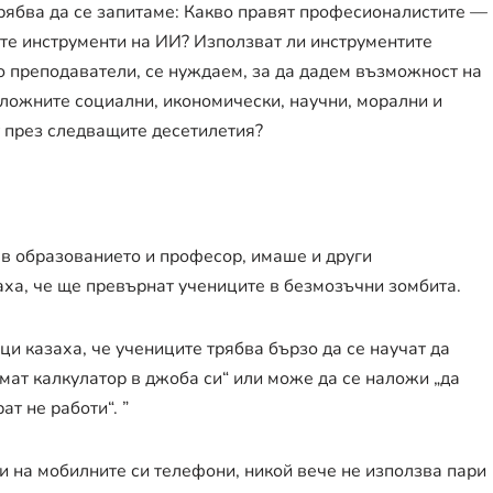
трябва да се запитаме: Какво правят професионалистите —
ите инструменти на ИИ? Използват ли инструментите
то преподаватели, се нуждаем, за да дадем възможност на
ложните социални, икономически, научни, морални и
т през следващите десетилетия?
л в образованието и професор, имаше и други
ха, че ще превърнат учениците в безмозъчни зомбита.
и казаха, че учениците трябва бързо да се научат да
мат калкулатор в джоба си“ или може да се наложи „да
ат не работи“. ”
ри на мобилните си телефони, никой вече не използва пари