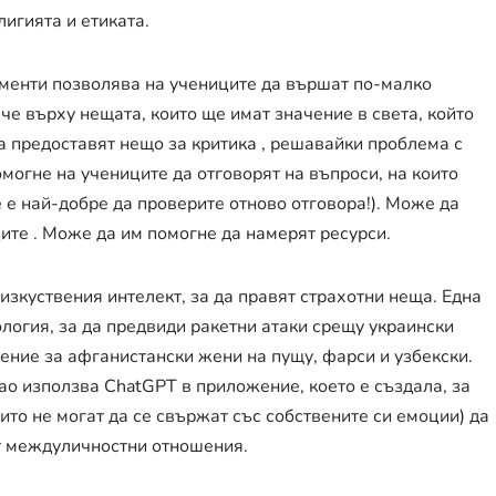
лигията и етиката.
ументи позволява на учениците да вършат по-малко
че върху нещата, които ще имат значение в света, който
а предоставят нещо за критика , решавайки проблема с
омогне на учениците да отговорят на въпроси, на които
 е най-добре да проверите отново отговора!). Може да
ите . Може да им помогне да намерят ресурси.
изкуствения интелект, за да правят страхотни неща. Една
нология, за да предвиди ракетни атаки срещу украински
ение за афганистански жени на пущу, фарси и узбекски.
 използва ChatGPT в приложение, което е създала, за
оито не могат да се свържат със собствените си емоции) да
т междуличностни отношения.