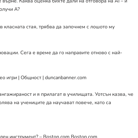
е върне. Каква оценка бихте дали на отговора на AI – и
олучи A?
в класната стая, трябва да започнем с лошото му
овации. Сега е време да го направите отново с най-
о игри | Общност | duncanbanner.com
нгажираност и я прилагат в училищата. Уотсън казва, че
лява на учениците да научават повече, като са
елен инструмент? – Boston.com Boston.com