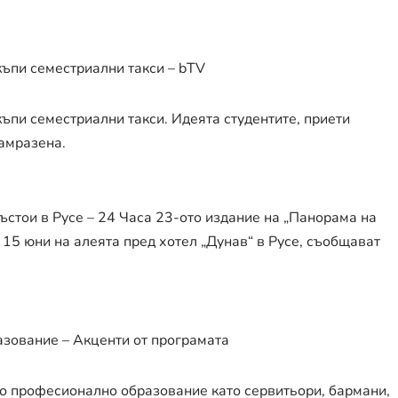
къпи семестриални такси – bTV
ъпи семестриални такси. Идеята студентите, приети
замразена.
ъстои в Русе – 24 Часа 23-ото издание на „Панорама на
 15 юни на алеята пред хотел „Дунав“ в Русе, съобщават
азование – Акценти от програмата
но професионално образование като сервитьори, бармани,