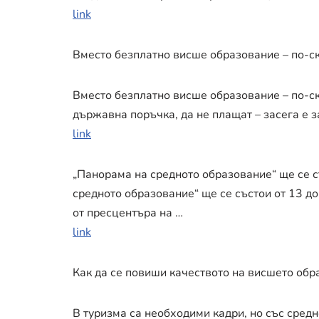
link
Вместо безплатно висше образование – по-с
Вместо безплатно висше образование – по-ск
държавна поръчка, да не плащат – засега е 
link
„Панорама на средното образование“ ще се с
средното образование“ ще се състои от 13 до
от пресцентъра на …
link
Как да се повиши качеството на висшето обр
В туризма са необходими кадри, но със сред