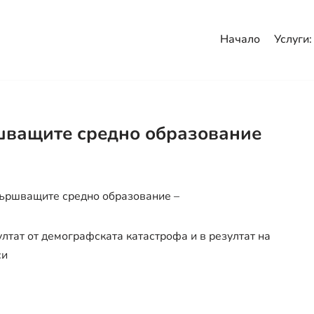
Начало
Услуги:
шващите средно образование
авършващите средно образование –
ултат от демографската катастрофа и в резултат на
си