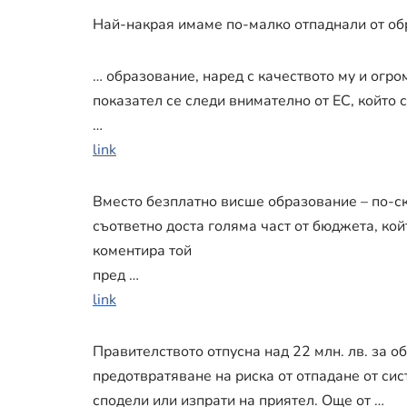
Най-накрая имаме по-малко отпаднали от о
… образование, наред с качеството му и огр
показател се следи внимателно от ЕС, който с
…
link
Вместо безплатно висше образование – по-ск
съответно доста голяма част от бюджета, кой
коментира той
пред …
link
Правителството отпусна над 22 млн. лв. за о
предотвратяване на риска от отпадане от си
сподели или изпрати на приятел. Още от …