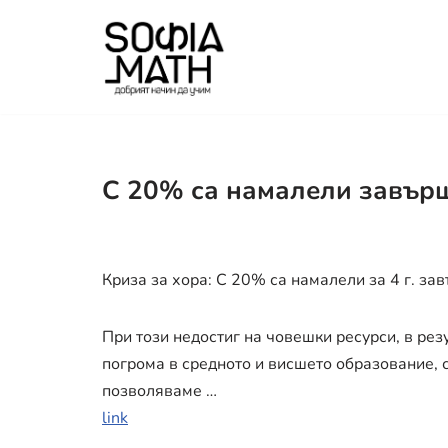
Продължете
към
съдържанието
С 20% са намалели завър
Криза за хора: С 20% са намалели за 4 г. з
При този недостиг на човешки ресурси, в рез
погрома в средното и висшето образование, 
позволяваме …
link