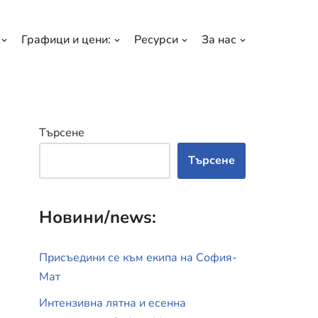
Графици и цени:
Ресурси
За нас
Търсене
Търсене
Новини/news:
Присъедини се към екипа на София-
Мат
Интензивна лятна и есенна