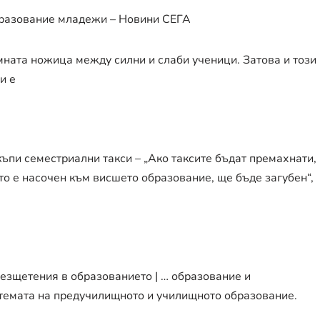
бразование младежи – Новини СЕГА
омната ножица между силни и слаби ученици. Затова и този
и е
ъпи семестриални такси – „Ако таксите бъдат премахнати,
то е насочен към висшето образование, ще бъде загубен“,
безщетения в образованието | … образование и
стемата на предучилищното и училищното образование.