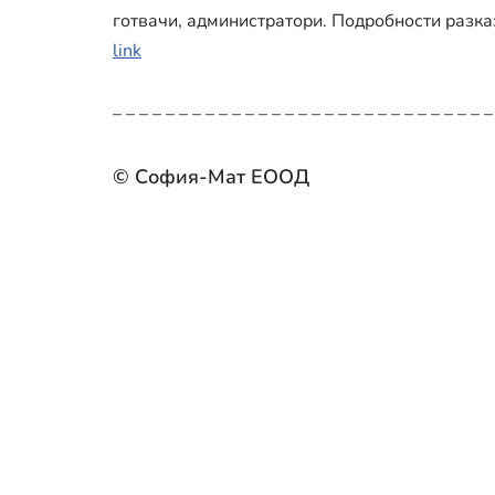
готвачи, администратори. Подробности разка
link
– – – – – – – – – – – – – – – – – – – – – – – – – – – – –
© София-Мат ЕООД