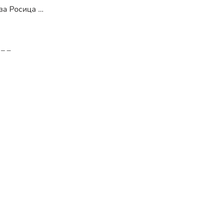
за Росица …
 – –