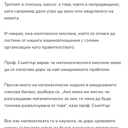
Третият в списъка, хаосът, е това, което е непредвидимо,
като например дали утре ще вали или хвърлянето на
монета.
И накрая, има комплексно мислене, което се отнася до
системи от нашите взаимоотношения с големи
организации като правителството.
Проф. Съмптър вярва, че математическото мислене може
да се използва дори за най-ежедневните проблеми
Прилагането на математически модели в ежедневието
изисква баланс, разбира се. „Ако жена ми мисли, че
разсъждавам математически за нея, тя няма да бъде
толкова развълнувана от това“, каза проф. Съмптър.
Все пак математиката го е научила, че дори сривовете
между съпрузите могат да бъдат радикално променени