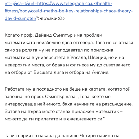
rct=j&sa=t&url=https://www.telegraph.co.uk/health-
fitness/body/could-maths-be-key-relationships-chaos-theory-
david-sumpter/
">връзка</a>
Когато проф. Дейвид Съмптър има проблем,
математиката неизбежно дава отговора. Това не се отнася
само за ролята му на преподавател по приложна
математика в университета в Упсала, Швеция, но и на
невероятни места, от брака и фитнеса му до съветването
на отбори от Висшата лига и отбора на Англия.
Работата му в последното не беше на картата, когато той
започна, но проф. Съмптър каза: „Това, което ме
интересуваше най-много, бяха начините на разсъждение.
Затова на първо място станах приложен математик –
можете да ги прилагате и в ежедневието си.“
Тази теория го накара да напише Четири начина на