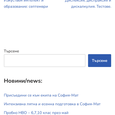
Изкуствен интелект и
Дислексия, диспраксия и
образование: септември
дискалкулия. Тестове.
Търсене
Търсене
Новини/news:
Присъедини се към екипа на София-Мат
Интензивна лятна и есенна подготовка в София-Мат
Пробно НВО – 6,7,10 клас през май