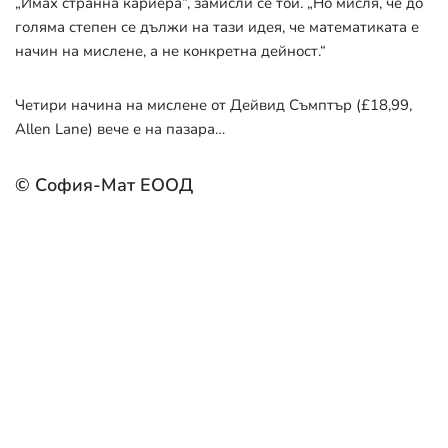
„Имах странна кариера“, замисли се той. „Но мисля, че до
голяма степен се дължи на тази идея, че математиката е
начин на мислене, а не конкретна дейност.“
Четири начина на мислене от Дейвид Съмптър (£18,99,
Allen Lane) вече е на пазара…
© София-Мат ЕООД