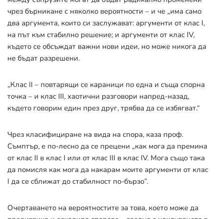
чрез бърникане с няколко вероятности – и че „има само
два аргумента, които си заслужават: аргументи от клас I,
на път към стабилно решение; и аргументи от клас IV,
където се обсъждат важни нови идеи, но може никога да
не бъдат разрешени.
„Клас II – повтарящи се караници по една и съща спорна
точка – и клас III, хаотични разговори напред-назад,
където говорим един през друг, трябва да се избягват.“
Чрез класифициране на вида на спора, каза проф.
Съмптър, е по-лесно да се прецени „как мога да премина
от клас II в клас I или от клас III в клас IV. Мога също така
да помисля как мога да накарам моите аргументи от клас
I да се сближат до стабилност по-бързо”.
Очертаването на вероятностите за това, което може да