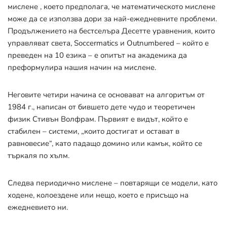
мислене , което предполага, че математическото мислене
може да се използва дори за най-ежедневните проблеми.
Продължението на бестселъра Десетте уравнения, които
управляват света, Soccermatics и Outnumbered – който е
преведен на 10 езика – е опитът на академика да
преформулира нашия начин на мислене.
Неговите четири начина се основават на алгоритъм от
1984 г., написан от бившето дете чудо и теоретичен
физик Стивън Волфрам. Първият е видът, който е
стабилен – системи, „които достигат и остават в
равновесие“, като падащо домино или камък, който се
търкаля по хълм.
Следва периодично мислене – повтарящи се модели, като
ходене, колоездене или нещо, което е присъщо на
ежедневието ни.