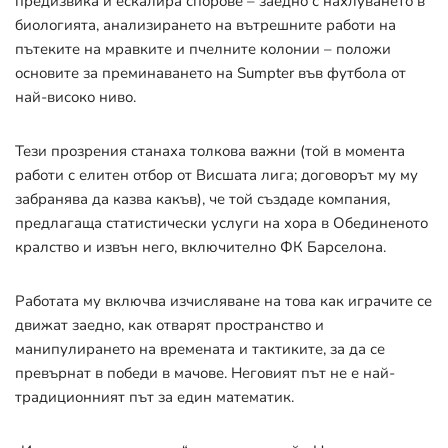
предизвика и ескалира спорове – заедно с нахлуването в
биологията, анализирането на вътрешните работи на
пътеките на мравките и пчелните колонии – положи
основите за преминаването на Sumpter във футбола от
най-високо ниво.
Тези прозрения станаха толкова важни (той в момента
работи с елитен отбор от Висшата лига; договорът му му
забранява да казва какъв), че той създаде компания,
предлагаща статистически услуги на хора в Обединеното
кралство и извън него, включително ФК Барселона.
Работата му включва изчисляване на това как играчите се
движат заедно, как отварят пространство и
манипулирането на времената и тактиките, за да се
превърнат в победи в мачове. Неговият път не е най-
традиционният път за един математик.