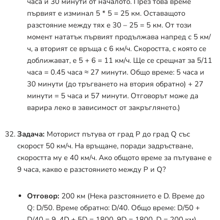
часа и 30 минути от началото. През това време
първият е изминал 5 * 5 = 25 км. Оставащото
разстояние между тях е 30 – 25 = 5 км. От този
момент нататък първият продължава напред с 5 км/
ч, а вторият се връща с 6 км/ч. Скоростта, с която се
доближават, е 5 + 6 = 11 км/ч. Ще се срещнат за 5/11
часа = 0.45 часа
≈
27 минути. Общо време: 5 часа и
30 минути (до тръгването на втория обратно) + 27
минути = 5 часа и 57 минути. Отговорът може да
варира леко в зависимост от закръглянето.)
Задача:
Моторист пътува от град P до град Q със
скорост 50 км/ч. На връщане, поради задръстване,
скоростта му е 40 км/ч. Ако общото време за пътуване е
9 часа, какво е разстоянието между P и Q?
Отговор:
200 км (Нека разстоянието е D. Време до
Q: D/50. Време обратно: D/40. Общо време: D/50 +
D/40 = 9. 4D + 5D = 1800. 9D = 1800. D = 200 км)