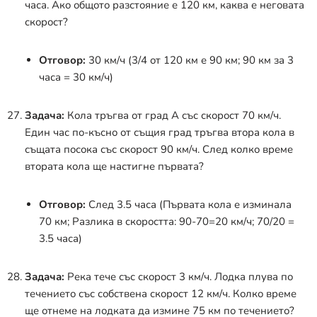
часа. Ако общото разстояние е 120 км, каква е неговата
скорост?
Отговор:
30 км/ч (3/4 от 120 км е 90 км; 90 км за 3
часа = 30 км/ч)
Задача:
Кола тръгва от град А със скорост 70 км/ч.
Един час по-късно от същия град тръгва втора кола в
същата посока със скорост 90 км/ч. След колко време
втората кола ще настигне първата?
Отговор:
След 3.5 часа (Първата кола е изминала
70 км; Разлика в скоростта: 90-70=20 км/ч; 70/20 =
3.5 часа)
Задача:
Река тече със скорост 3 км/ч. Лодка плува по
течението със собствена скорост 12 км/ч. Колко време
ще отнеме на лодката да измине 75 км по течението?