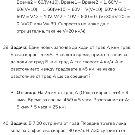
Време2 = 60/(V+10). Време1 – Време2 = 1. 60/V –
60/(V+10) = 1. 60(V+10) – 60V = V(V+10). 60V + 600 –
60V = V^2 + 10V. V^2 + 10V – 600 = 0. (V+30)(V-20) =
0. V=20 или V=-30. Скоростта не може да е
отрицателна, така че V=20 км/ч)
Задача:
Един човек започва да ходи от град А към град
Б със скорост 5 км/ч. В същото време, приятел започва
да ходи от град Б към град А със скорост 4 км/ч. Ако
разстоянието между градовете е 45 км, на какво
разстояние от град А ще се срещнат?
Отговор:
На 25 км от град А (Обща скорост: 5+4 = 9
км/ч. Време за среща: 45/9 = 5 часа. Разстояние от А:
5 км/ч * 5 часа = 25 км)
Задача:
В 7:00 сутринта от град Пловдив тръгва лека
кола за София със скорост 80 км/ч. В 7:30 сутринта от