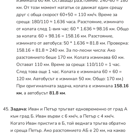
изминала 60 км. Оставащо разстояние: 240-60 = 180
км. От този момент нататък се движат един срещу
друг с обща скорост 60+50 = 110 км/ч. Време за
среща: 180/110
≈
1.636 часа. Разстояние, изминато
от колата след 1-вия час: 60 * 1.636
≈
98.16 км. Общо
за колата: 60 + 98.16 = 158.16 км. Разстояние,
изминато от автобуса: 50 * 1.636
≈
81.8 км. Проверка:
158.16 + 81.8
≈
240 км. За по-лесни числа: Ако
разстоянието беше 170 км. Колата изминава 60 км.
Остават 110 км. Време за среща: 110/110 = 1 час.
След това още 1 час. Колата е изминала 60 + 60 =
120 км. Автобусът е изминал 50 км. Общо: 170 км.)
При оригиналната задача, колата е изминала
158.16
км
, а автобусът
81.8 км
.
Задача:
Иван и Петър тръгват едновременно от град А
към град Б. Иван върви с 6 км/ч, а Петър с 4 км/ч.
Когато Иван пристига в Б, той веднага тръгва обратно
и среща Петър. Ако разстоянието АБ е 20 км, на какво