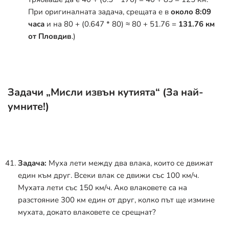
При оригиналната задача, срещата е в
около 8:09
часа
и на 80 + (0.647 * 80)
≈
80 + 51.76 =
131.76 км
от Пловдив
.)
Задачи „Мисли извън кутията“ (За най-
умните!)
Задача:
Муха лети между два влака, които се движат
един към друг. Всеки влак се движи със 100 км/ч.
Мухата лети със 150 км/ч. Ако влаковете са на
разстояние 300 км един от друг, колко път ще измине
мухата, докато влаковете се срещнат?