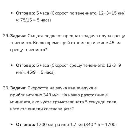
Отговор:
5 часа (Скорост по течението: 12+3=15 км/
ч; 75/15 = 5 часа)
Задача:
Същата лодка от предната задача плува срещу
течението. Колко време ще ѝ отнеме да измине 45 км
срещу течението?
Отговор:
5 часа (Скорост срещу течението: 12-3=9
км/ч; 45/9 = 5 часа)
Задача:
Скоростта на звука във въздуха е
приблизително 340 м/с. На какво разстояние е
мълнията, ако чуете гръмотевицата 5 секунди след
като сте видели светкавицата?
Отговор:
1700 метра или 1.7 км (340 * 5 = 1700)