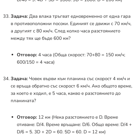
Задача:
Два влака тръгват едновременно от една гара
в противоположни посоки. Единият се движи с 70 км/ч,
а другият с 80 км/ч. След колко часа разстоянието
между тях ще бъде 600 км?
Отговор:
4 часа (Обща скорост: 70+80 = 150 км/ч;
600/150 = 4 часа)
Задача:
Човек върви към планина със скорост 4 км/ч и
се връща обратно със скорост 6 км/ч. Ако общото време,
за което е ходил, е 5 часа, какво е разстоянието до
планината?
Отговор:
12 км (Нека разстоянието е D. Време
отиване: D/4. Време връщане: D/6. Общо време: D/4 +
D/6 = 5. 3D + 2D = 60. 5D = 60. D = 12 км)