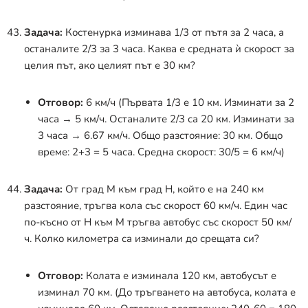
Задача:
Костенурка изминава 1/3 от пътя за 2 часа, а
останалите 2/3 за 3 часа. Каква е средната ѝ скорост за
целия път, ако целият път е 30 км?
Отговор:
6 км/ч (Първата 1/3 е 10 км. Изминати за 2
часа
→
5 км/ч. Останалите 2/3 са 20 км. Изминати за
3 часа
→
6.67 км/ч. Общо разстояние: 30 км. Общо
време: 2+3 = 5 часа. Средна скорост: 30/5 = 6 км/ч)
Задача:
От град М към град Н, който е на 240 км
разстояние, тръгва кола със скорост 60 км/ч. Един час
по-късно от Н към М тръгва автобус със скорост 50 км/
ч. Колко километра са изминали до срещата си?
Отговор:
Колата е изминала 120 км, автобусът е
изминал 70 км. (До тръгването на автобуса, колата е