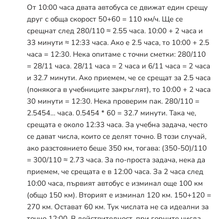
От 10:00 часа двата автобуса се движат един срещу
друг с обща скорост 50+60 = 110 км/ч. Ще се
срещнат след 280/110
≈
2.55 часа. 10:00 + 2 часа и
33 минути
≈
12:33 часа. Ако е 2.5 часа, то 10:00 + 2.5
часа = 12:30. Нека опитаме с точни сметки: 280/110
= 28/11 часа. 28/11 часа = 2 часа и 6/11 часа = 2 часа
и 32.7 минути. Ако приемем, че се срещат за 2.5 часа
(понякога в учебниците закръглят), то 10:00 + 2 часа
30 минути = 12:30. Нека проверим пак. 280/110 =
2.5454… часа. 0.5454 * 60 = 32.7 минути. Така че,
срещата е около 12:33 часа. За учебна задача, често
се дават числа, които се делят точно. В този случай,
ако разстоянието беше 350 км, тогава: (350-50)/110
= 300/110
≈
2.73 часа. За по-проста задача, нека да
приемем, че срещата е в 12:00 часа. За 2 часа след
10:00 часа, първият автобус е изминал още 100 км
(общо 150 км). Вторият е изминал 120 км. 150+120 =
270 км. Остават 60 км. Тук числата не са идеални за
точно 12:00. В действителност, при горните числа,