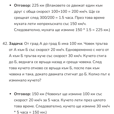
Отговор:
225 км (Влаковете се движат един към
друг с обща скорост 100+100 = 200 км/ч. Ще се
срещнат след 300/200 = 1.5 часа. През това време
мухата лети непрекъснато със 150 км/ч.
Следователно, мухата ще измине 150 * 1.5 = 225 км.)
Задача:
От град А до град Б има 100 км. Човек тръгва
от А към Б със скорост 20 км/ч. Едновременно с него от
А към Б тръгва куче със скорост 30 км/ч. Кучето стига
до Б, веднага се връща назад и среща човека. След
това кучето отново се връща към Б, после пак към
човека и така, докато двамата стигнат до Б. Колко път е
изминало кучето?
Отговор:
150 км (Човекът ще измине 100 км със
скорост 20 км/ч за 5 часа. Кучето лети през цялото
това време. Следователно, кучето ще измине 30 км/ч
* 5 часа = 150 км.)