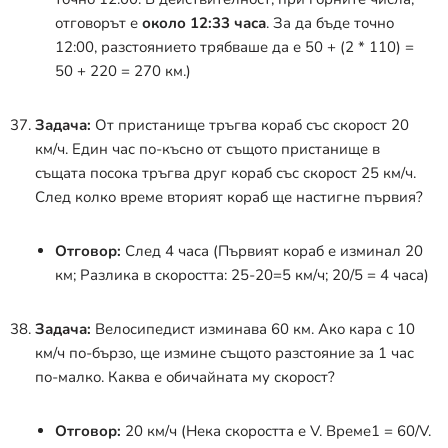
отговорът е
около 12:33 часа
. За да бъде точно
12:00, разстоянието трябваше да е 50 + (2 * 110) =
50 + 220 = 270 км.)
Задача:
От пристанище тръгва кораб със скорост 20
км/ч. Един час по-късно от същото пристанище в
същата посока тръгва друг кораб със скорост 25 км/ч.
След колко време вторият кораб ще настигне първия?
Отговор:
След 4 часа (Първият кораб е изминал 20
км; Разлика в скоростта: 25-20=5 км/ч; 20/5 = 4 часа)
Задача:
Велосипедист изминава 60 км. Ако кара с 10
км/ч по-бързо, ще измине същото разстояние за 1 час
по-малко. Каква е обичайната му скорост?
Отговор:
20 км/ч (Нека скоростта е V. Време1 = 60/V.