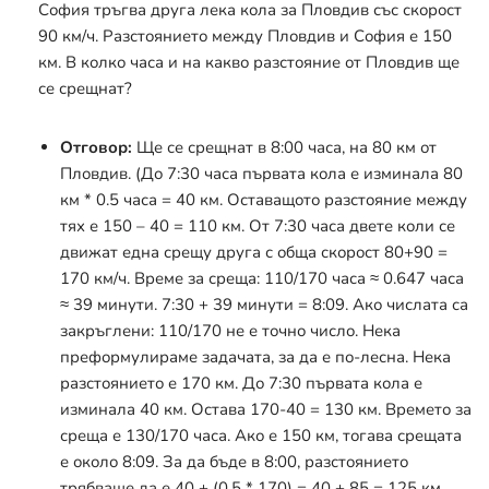
София тръгва друга лека кола за Пловдив със скорост
90 км/ч. Разстоянието между Пловдив и София е 150
км. В колко часа и на какво разстояние от Пловдив ще
се срещнат?
Отговор:
Ще се срещнат в 8:00 часа, на 80 км от
Пловдив. (До 7:30 часа първата кола е изминала 80
км * 0.5 часа = 40 км. Оставащото разстояние между
тях е 150 – 40 = 110 км. От 7:30 часа двете коли се
движат една срещу друга с обща скорост 80+90 =
170 км/ч. Време за среща: 110/170 часа
≈
0.647 часа
≈
39 минути. 7:30 + 39 минути = 8:09. Ако числата са
закръглени: 110/170 не е точно число. Нека
преформулираме задачата, за да е по-лесна. Нека
разстоянието е 170 км. До 7:30 първата кола е
изминала 40 км. Остава 170-40 = 130 км. Времето за
среща е 130/170 часа. Ако е 150 км, тогава срещата
е около 8:09. За да бъде в 8:00, разстоянието
трябваше да е 40 + (0.5 * 170) = 40 + 85 = 125 км.