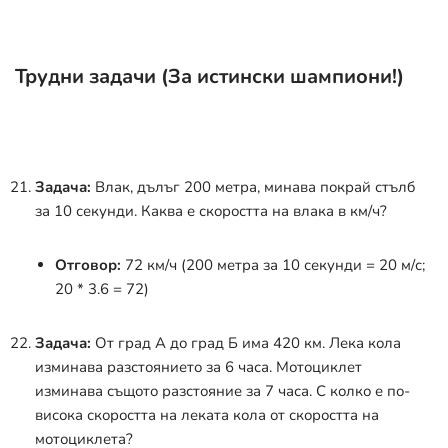
Трудни задачи (За истински шампиони!)
Задача:
Влак, дълъг 200 метра, минава покрай стълб
за 10 секунди. Каква е скоростта на влака в км/ч?
Отговор:
72 км/ч (200 метра за 10 секунди = 20 м/с;
20 * 3.6 = 72)
Задача:
От град А до град Б има 420 км. Лека кола
изминава разстоянието за 6 часа. Мотоциклет
изминава същото разстояние за 7 часа. С колко е по-
висока скоростта на леката кола от скоростта на
мотоциклета?