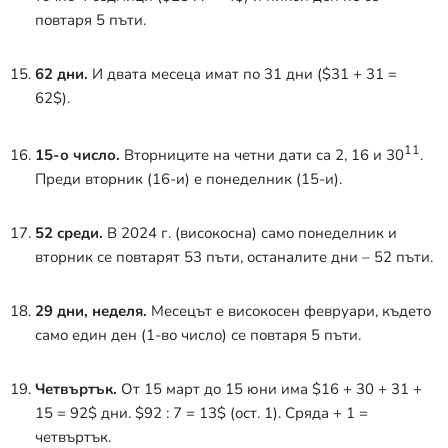
повтаря 5 пъти
.
62 дни.
И двата месеца имат по 31 дни (
$31 + 31 =
62$
).
11
15-о число.
Вторниците на четни дати са 2, 16 и 30
.
Преди вторник (16-и) е понеделник (15-и).
52 среди.
В 2024 г. (високосна)
само понеделник и
вторник се повтарят 53 пъти, останалите дни – 52 пъти
.
29 дни, неделя.
Месецът е високосен февруари, където
само един ден (1-во число) се повтаря 5 пъти
.
Четвъртък.
От 15 март до 15 юни има
$16 + 30 + 31 +
15 = 92$
дни.
$92 : 7 = 13$
(ост. 1). Сряда + 1 =
четвъртък.