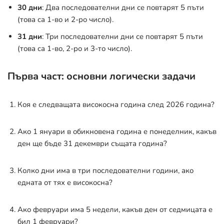
30 дни
: Два последователни дни се повтарят 5 пъти
(това са 1-во и 2-ро число)
.
31 дни
: Три последователни дни се повтарят 5 пъти
(това са 1-во, 2-ро и 3-то число)
.
Първа част: основни логически задачи
Коя е следващата високосна година след 2026 година?
Ако 1 януари в обикновена година е понеделник, какъв
ден ще бъде 31 декември същата година?
Колко дни има в три последователни години, ако
едната от тях е високосна?
Ако февруари има 5 недели, какъв ден от седмицата е
бил 1 февруари?