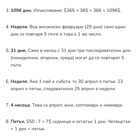
1096 дни.
Изчисляваме:
$365 + 365 + 366 = 1096$
.
Неделя.
Във високосен февруари (29 дни) само един
ден се повтаря 5 пъти и това е 1-во число
.
31 дни.
Само в месец с 31 дни три последователни дни
(понеделник, вторник, сряда) могат да се повторят 5
пъти
.
Неделя.
Ако 1 май е събота, то 30 април е петък, 23
април е петък, следователно 25 април е неделя.
4 месеца.
Това са април, юни, септември и ноември
.
Петък.
$50 : 7 = 7$
седмици и остатък 1 ден. Четвъртък
+ 1 ден = петък.