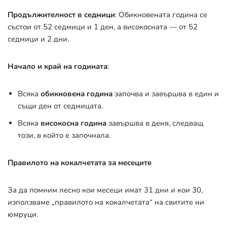
Продължителност в седмици
: Обикновената година се
състои от 52 седмици и 1 ден, а високосната — от 52
седмици и 2 дни
.
Начало и край на годината
:
Всяка
обикновена година
започва и завършва в един и
същи ден от седмицата
.
Всяка
високосна година
завършва в деня, следващ
този, в който е започнала
.
Правилото на кокалчетата за месеците
За да помним лесно кои месеци имат 31 дни и кои 30,
използваме „правилото на кокалчетата“ на свитите ни
юмруци.