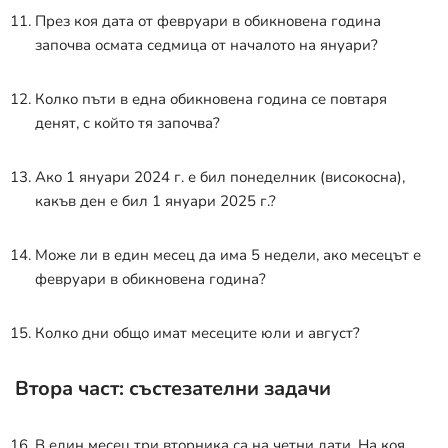
През коя дата от февруари в обикновена година
започва осмата седмица от началото на януари?
Колко пъти в една обикновена година се повтаря
денят, с който тя започва?
Ако 1 януари 2024 г. е бил понеделник (високосна),
какъв ден е бил 1 януари 2025 г.?
Може ли в един месец да има 5 недели, ако месецът е
февруари в обикновена година?
Колко дни общо имат месеците юли и август?
Втора част: състезателни задачи
В един месец три вторника са на четни дати. На коя