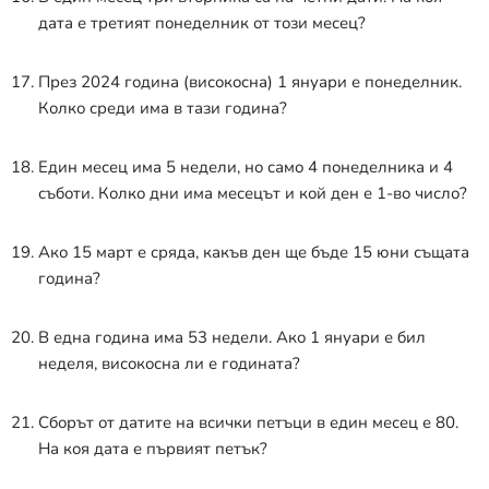
дата е третият понеделник от този месец?
През 2024 година (високосна) 1 януари е понеделник.
Колко среди има в тази година?
Един месец има 5 недели, но само 4 понеделника и 4
съботи. Колко дни има месецът и кой ден е 1-во число?
Ако 15 март е сряда, какъв ден ще бъде 15 юни същата
година?
В една година има 53 недели. Ако 1 януари е бил
неделя, високосна ли е годината?
Сборът от датите на всички петъци в един месец е 80.
На коя дата е първият петък?