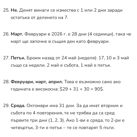
Не.
Денят винаги се измества с 1 или 2 дни заради
остатъка от деленето на 7
.
Март.
Февруари в 2026 г. е 28 дни (4 седмици), така че
март ще започне в същия ден като февруари.
Петък.
Броим назад от 24 май (неделя): 17, 10 и 3 май
също са недели. 2 май е събота, 1 май е петък.
Февруари, март, април.
Това е възможно само ако
годината е високосна:
$29 + 31 + 30 = 90$
.
Сряда.
Октомври има 31 дни.
За да имат вторник и
събота по 4 повторения, те не трябва да са сред
първите три дни (1, 2, 3)
. Ако 1-ви е сряда, то 2-ри е
четвъртък, 3-ти е петък – те се повтарят 5 пъти.