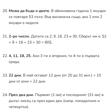
Може да бъде и двете.
В обикновена година 1 януари
се повтаря 53 пъти
. Във високосна също, ако 1 или 2
януари е неделя.
2-ро число.
Датите са 2, 9, 16, 23 и 30. Сборът им е:
$2
+ 9 + 16 + 23 + 30 = 80$
.
4, 11, 18, 25.
Ако 3-ти е вторник, то 4-ти е първата
сряда.
22 дни.
В май остават 12 дни (от 20 до 31 вкл.) + 10
дни от юни = 22 дни.
През два дни.
Първият (1-ви) и последният (31-ви) в
дълъг месец са през един ден (напр. понеделник и
четвъртък)
.