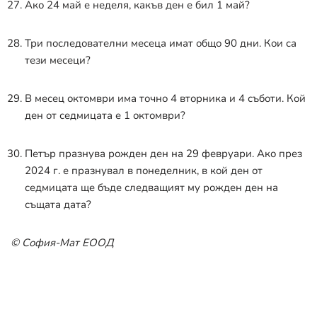
Ако 24 май е неделя, какъв ден е бил 1 май?
Три последователни месеца имат общо 90 дни. Кои са
тези месеци?
В месец октомври има точно 4 вторника и 4 съботи. Кой
ден от седмицата е 1 октомври?
Петър празнува рожден ден на 29 февруари. Ако през
2024 г. е празнувал в понеделник, в кой ден от
седмицата ще бъде следващият му рожден ден на
същата дата?
© София-Мат ЕООД