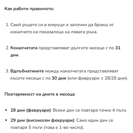
Как работи правилото:
Свий ръцете си в юмруци и започни да броиш от
кокалчето на показалеца на лявата ръка.
Кокалчетата
представляват дългите месеци с по
31
дни
.
Вдлъбнатините
между кокалчетата представляват
късите месеци с по
30 дни
(или февруари: с 28/29 дни)
.
Повтаряемост на дните в месеца
:
28 дни (февруари)
: Всеки ден се повтаря точно 4 пъти
.
29 дни (високосен февруари)
: Само един ден се
повтаря 5 пъти (това е 1-во число)
.