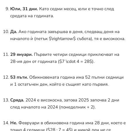
Юли, 31 дни.
Като седми месец, юли е точно след
средата на годината.
Да.
Ако годината завършва в деня, следващ деня на
началото ѝ (петък
$\rightarrow$
събота), тя е високосна
.
29 януари.
Първите четири седмици приключват на
28-ия ден от годината (
$7 \cdot 4 = 28$
).
53 пъти.
Обикновената година има 52 пълни седмици
и 1 остатъчен ден, който е същият като първия
.
Сряда.
2024 е високосна, затова 2025 започва 2 дни
след началото на 2024 (понеделник + 2)
.
Не.
Февруари в обикновена година има 28 дни, което е
точно 4 седмици (
$28 : 7 = 4$
) и никой ден не се