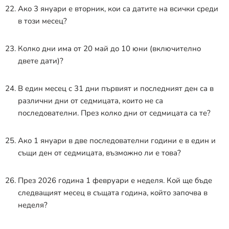
Ако 3 януари е вторник, кои са датите на всички среди
в този месец?
Колко дни има от 20 май до 10 юни (включително
двете дати)?
В един месец с 31 дни първият и последният ден са в
различни дни от седмицата, които не са
последователни. През колко дни от седмицата са те?
Ако 1 януари в две последователни години е в един и
същи ден от седмицата, възможно ли е това?
През 2026 година 1 февруари е неделя. Кой ще бъде
следващият месец в същата година, който започва в
неделя?