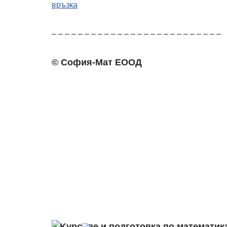
връзка
– – – – – – – – – – – – – – – – – – – – – – – – – –
© София-Мат ЕООД