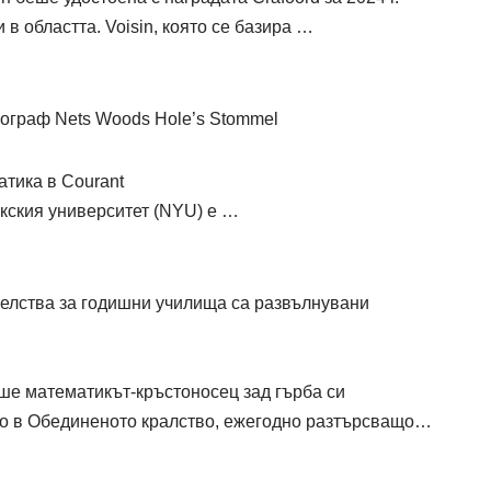
в областта. Voisin, която се базира …
ограф Nets Woods Hole’s Stommel
тика в Courant
кския университет (NYU) е …
телства за годишни училища са развълнувани
еше математикът-кръстоносец зад гърба си
о в Обединеното кралство, ежегодно разтърсващо…