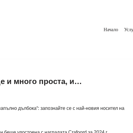
Начало
Услу
е и много проста, и…
напълно дълбока“: запознайте се с най-новия носител на
беше удостоена с наградата Crafoord за 2024 г.