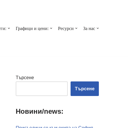
ги:
Графици и цени:
Ресурси
За нас
Търсене
Търсене
Новини/news:
Присъедини се към екипа на София-