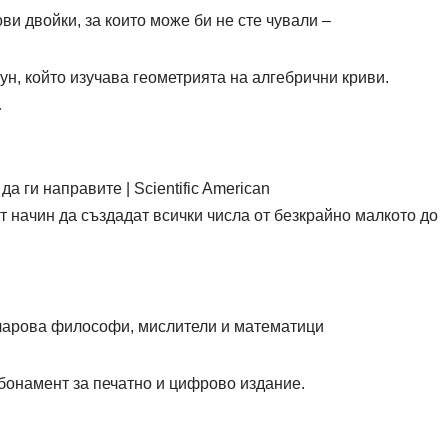
ви двойки, за които може би не сте чували –
ун, който изучава геометрията на алгебрични криви.
…
а ги направите | Scientific American
т начин да създадат всички числа от безкрайно малкото до
очарова философи, мислители и математици
бонамент за печатно и цифрово издание.