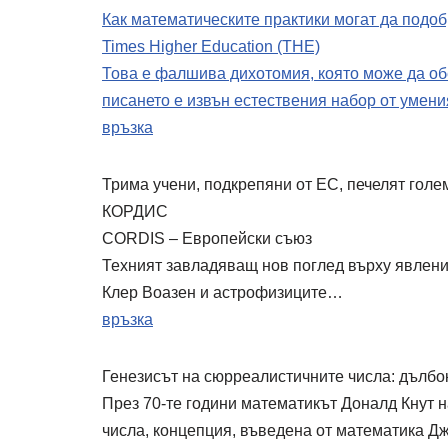
Как математическите практики могат да подо
Times Higher Education (THE)
Това е фалшива дихотомия, която може да об
писането е извън естествения набор от умен
връзка
Трима учени, подкрепяни от ЕС, печелят голе
КОРДИС
CORDIS – Европейски съюз
Техният завладяващ нов поглед върху явлени
Клер Воазен и астрофизиците…
връзка
Генезисът на сюрреалистичните числа: дълбо
През 70-те години математикът Доналд Кнут 
числа, концепция, въведена от математика Д