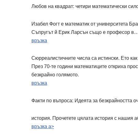
Любов на квадрат: четири математически сило
Изабел Фогт е математик от университета Бра
Съпругът й Ерик Ларсън също е професор в
връзка
Сюрреалистичните числа са истински. Ето как д
През 70-те години математиците откриха прос
безкрайно голямото.
връзка
Факти по въпроса: Идеята за безкрайността 
история. Прочетете цялата история с нашия а
връзка a>