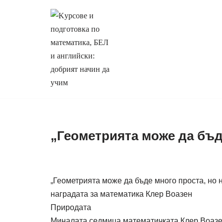
Продължете
към
съдържанието
„Геометрията може да бъд
„Геометрията може да бъде много проста, но 
наградата за математика Клер Воазен
Природата
Миналата седмица математичката Клер Воазен 