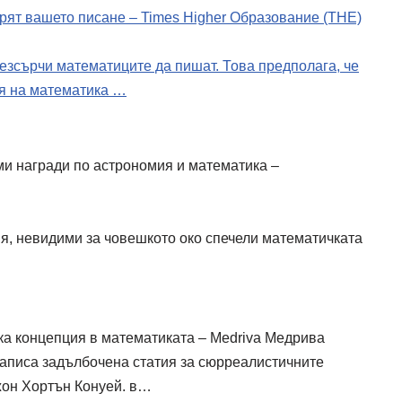
брят вашето писане – Times Higher Образование (THE)
езсърчи математиците да пишат. Това предполага, че
ия на математика …
ми награди по астрономия и математика –
я, невидими за човешкото око спечели математичката
ка концепция в математиката – Medriva Медрива
написа задълбочена статия за сюрреалистичните
жон Хортън Конуей. в…