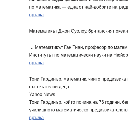
по математика — една от най-добрите награди 
връзка
Математикът Джон Суолоу, британският океан
… Математикът Ган Тиан, професор по матема
Институтът по математически науки на Нюйор
връзка
Тони Гардинър, математик, чиито предизвика
състезателни деца
Yahoo News
Тони Гардинър, който почина на 76 години, б
училищното математическо предизвикателств
връзка